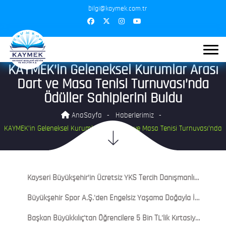
bilgi@kaymek.com.tr
KAYMEK’in Geleneksel Kurumlar Arası
Dart ve Masa Tenisi Turnuvası’nda
Ödüller Sahiplerini Buldu
AnaSayfa
Haberlerimiz
KAYMEK’in Geleneksel Kurumlar Arası Dart ve Masa Tenisi Turnuvası’nda
Ödüller Sahiplerini Buldu
Kayseri Büyükşehir’in Ücretsiz YKS Tercih Danışmanlığına Yoğun İlgi: Gençlerden Tam Not
Büyükşehir Spor A.Ş.'den Engelsiz Yaşama Doğayla İç İçe Anlamlı Buluşma
Başkan Büyükkılıç'tan Öğrencilere 5 Bin TL'lik Kırtasiye-Beslenme Desteği: Başvurular 3 Ağustos'ta