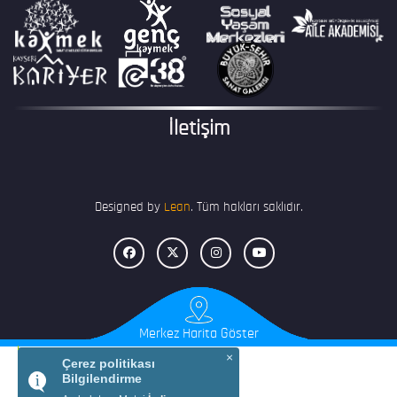
İletişim
Designed by
Lean
. Tüm hakları saklıdır.
Merkez Harita Göster
×
Çerez politikası
Bilgilendirme