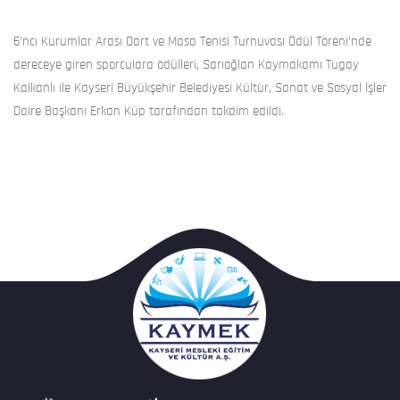
6’ncı Kurumlar Arası Dart ve Masa Tenisi Turnuvası Ödül Töreni’nde
dereceye giren sporculara ödülleri, Sarıoğlan Kaymakamı Tugay
Kalkanlı ile Kayseri Büyükşehir Belediyesi Kültür, Sanat ve Sosyal İşler
Daire Başkanı Erkan Küp tarafından takdim edildi.