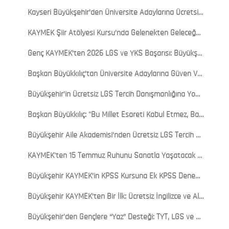
Kayseri Büyükşehir’den Üniversite Adaylarına Ücretsiz YKS Tercih Danışmanlığı Desteği
KAYMEK Şiir Atölyesi Kursu’nda Gelenekten Geleceğe Sazlı Sözlü Yolculuk
Genç KAYMEK’ten 2026 LGS ve YKS Başarısı: Büyükşehir’in Eğitim Yatırımları Meyvesini Verdi
Başkan Büyükkılıç’tan Üniversite Adaylarına Güven Veren Davet: “Aradığınız Her Şey Kayseri’de”
Büyükşehir’in Ücretsiz LGS Tercih Danışmanlığına Yoğun İlgi: Veli ve Öğrencilerden Tam Not
Başkan Büyükkılıç: "Bu Millet Esareti Kabul Etmez, Bayrağını Yere Düşürmez"
Büyükşehir Aile Akademisi’nden Ücretsiz LGS Tercih Danışmanlığı Hizmeti
KAYMEK'ten 15 Temmuz Ruhunu Sanatla Yaşatacak Anlamlı Sergi
Büyükşehir KAYMEK’in KPSS Kursuna Ek KPSS Deneme Kulübü ile Sınava Tam Hazırlık
Büyükşehir KAYMEK’ten Bir İlk: Ücretsiz İngilizce ve Almanca Konuşma Kulübü Başladı
Büyükşehir'den Gençlere “Yaz” Desteği: TYT, LGS ve YDS Kursları