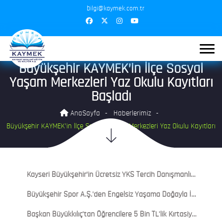
bilgi@kaymek.com.tr
Büyükşehir KAYMEK’in İlçe Sosyal
Yaşam Merkezleri Yaz Okulu Kayıtları
Başladı
AnaSayfa
Haberlerimiz
Büyükşehir KAYMEK’in İlçe Sosyal Yaşam Merkezleri Yaz Okulu Kayıtları
Başladı
Kayseri Büyükşehir’in Ücretsiz YKS Tercih Danışmanlığına Yoğun İlgi: Gençlerden Tam Not
Büyükşehir Spor A.Ş.'den Engelsiz Yaşama Doğayla İç İçe Anlamlı Buluşma
Başkan Büyükkılıç'tan Öğrencilere 5 Bin TL'lik Kırtasiye-Beslenme Desteği: Başvurular 3 Ağustos'ta