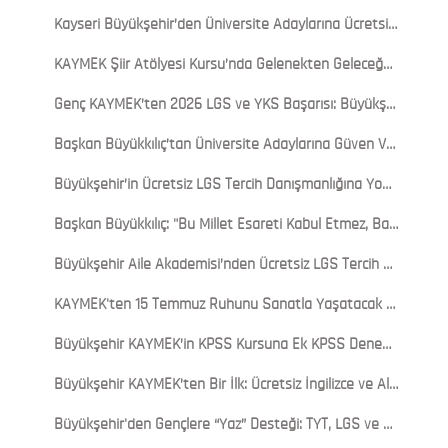
Kayseri Büyükşehir’den Üniversite Adaylarına Ücretsiz YKS Tercih Danışmanlığı Desteği
KAYMEK Şiir Atölyesi Kursu’nda Gelenekten Geleceğe Sazlı Sözlü Yolculuk
Genç KAYMEK’ten 2026 LGS ve YKS Başarısı: Büyükşehir’in Eğitim Yatırımları Meyvesini Verdi
Başkan Büyükkılıç’tan Üniversite Adaylarına Güven Veren Davet: “Aradığınız Her Şey Kayseri’de”
Büyükşehir’in Ücretsiz LGS Tercih Danışmanlığına Yoğun İlgi: Veli ve Öğrencilerden Tam Not
Başkan Büyükkılıç: "Bu Millet Esareti Kabul Etmez, Bayrağını Yere Düşürmez"
Büyükşehir Aile Akademisi’nden Ücretsiz LGS Tercih Danışmanlığı Hizmeti
KAYMEK'ten 15 Temmuz Ruhunu Sanatla Yaşatacak Anlamlı Sergi
Büyükşehir KAYMEK’in KPSS Kursuna Ek KPSS Deneme Kulübü ile Sınava Tam Hazırlık
Büyükşehir KAYMEK’ten Bir İlk: Ücretsiz İngilizce ve Almanca Konuşma Kulübü Başladı
Büyükşehir'den Gençlere “Yaz” Desteği: TYT, LGS ve YDS Kursları