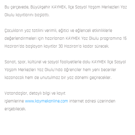
Bu çerçevede, Büyükşehir KAYMEK, İlçe Sosyal Yaşam Merkezleri Yaz
Okulu kayıtlarını başlattı.
Çocukların yaz tatilini verimli, eğitici ve eğlenceli etkinliklerle
değerlendirmeleri için hazırlanan KAYMEK Yaz Okulu programına 15
Haziran’da başlayan kayıtlar 30 Haziran’a kadar sürecek.
Sanat, spor, kültürel ve sosyal faaliyetlerle dolu KAYMEK İlçe Sosyal
Yaşam Merkezleri Yaz Okulu’nda öğrenciler hem yeni beceriler
kazanacak hem de unutulmaz bir yaz dönemi geçirecekler.
Vatandaşlar, detaylı bilgi ve kayıt
işlemlerine
www.kaymekonline.com
internet adresi üzerinden
erişebilecek.