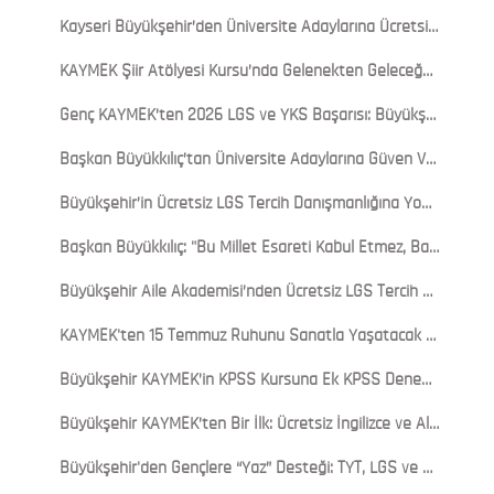
Kayseri Büyükşehir’den Üniversite Adaylarına Ücretsiz YKS Tercih Danışmanlığı Desteği
KAYMEK Şiir Atölyesi Kursu’nda Gelenekten Geleceğe Sazlı Sözlü Yolculuk
Genç KAYMEK’ten 2026 LGS ve YKS Başarısı: Büyükşehir’in Eğitim Yatırımları Meyvesini Verdi
Başkan Büyükkılıç’tan Üniversite Adaylarına Güven Veren Davet: “Aradığınız Her Şey Kayseri’de”
Büyükşehir’in Ücretsiz LGS Tercih Danışmanlığına Yoğun İlgi: Veli ve Öğrencilerden Tam Not
Başkan Büyükkılıç: "Bu Millet Esareti Kabul Etmez, Bayrağını Yere Düşürmez"
Büyükşehir Aile Akademisi’nden Ücretsiz LGS Tercih Danışmanlığı Hizmeti
KAYMEK'ten 15 Temmuz Ruhunu Sanatla Yaşatacak Anlamlı Sergi
Büyükşehir KAYMEK’in KPSS Kursuna Ek KPSS Deneme Kulübü ile Sınava Tam Hazırlık
Büyükşehir KAYMEK’ten Bir İlk: Ücretsiz İngilizce ve Almanca Konuşma Kulübü Başladı
Büyükşehir'den Gençlere “Yaz” Desteği: TYT, LGS ve YDS Kursları