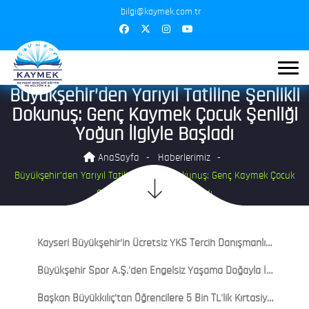
bilgi@kaymek.com.tr
Büyükşehir’den Yarıyıl Tatiline Şenlikli
Dokunuş: Genç Kaymek Çocuk Şenliği
Yoğun İlgiyle Başladı
AnaSayfa
Haberlerimiz
Büyükşehir’den Yarıyıl Tatiline Şenlikli Dokunuş: Genç Kaymek Çocuk
Şenliği Yoğun İlgiyle Başladı
Kayseri Büyükşehir’in Ücretsiz YKS Tercih Danışmanlığına Yoğun İlgi: Gençlerden Tam Not
Büyükşehir Spor A.Ş.'den Engelsiz Yaşama Doğayla İç İçe Anlamlı Buluşma
Başkan Büyükkılıç'tan Öğrencilere 5 Bin TL'lik Kırtasiye-Beslenme Desteği: Başvurular 3 Ağustos'ta