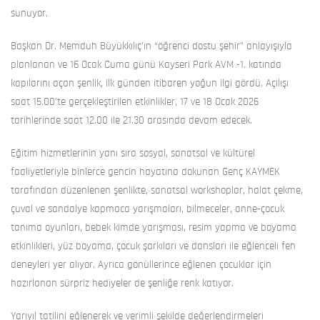
sunuyor.
Başkan Dr. Memduh Büyükkılıç’ın “öğrenci dostu şehir” anlayışıyla
planlanan ve 16 Ocak Cuma günü Kayseri Park AVM -1. katında
kapılarını açan şenlik, ilk günden itibaren yoğun ilgi gördü. Açılışı
saat 15.00’te gerçekleştirilen etkinlikler, 17 ve 18 Ocak 2026
tarihlerinde saat 12.00 ile 21.30 arasında devam edecek.
Eğitim hizmetlerinin yanı sıra sosyal, sanatsal ve kültürel
faaliyetleriyle binlerce gencin hayatına dokunan Genç KAYMEK
tarafından düzenlenen şenlikte, sanatsal workshoplar, halat çekme,
çuval ve sandalye kapmaca yarışmaları, bilmeceler, anne-çocuk
tanıma oyunları, bebek kimde yarışması, resim yapma ve boyama
etkinlikleri, yüz boyama, çocuk şarkıları ve dansları ile eğlenceli fen
deneyleri yer alıyor. Ayrıca gönüllerince eğlenen çocuklar için
hazırlanan sürpriz hediyeler de şenliğe renk katıyor.
Yarıyıl tatilini eğlenerek ve verimli şekilde değerlendirmeleri