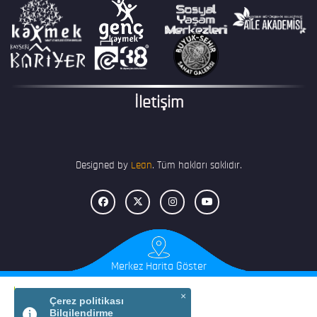
İletişim
Designed by
Lean
. Tüm hakları saklıdır.
Merkez Harita Göster
×
Çerez politikası
Bilgilendirme