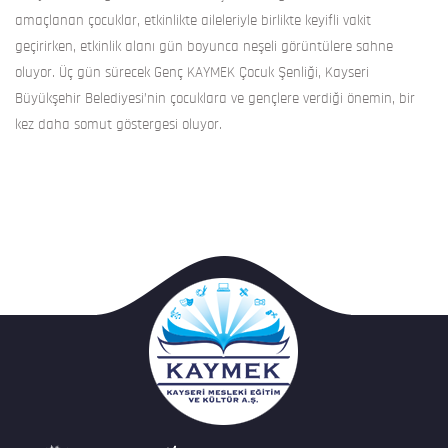
amaçlanan çocuklar, etkinlikte aileleriyle birlikte keyifli vakit
geçirirken, etkinlik alanı gün boyunca neşeli görüntülere sahne
oluyor. Üç gün sürecek Genç KAYMEK Çocuk Şenliği, Kayseri
Büyükşehir Belediyesi’nin çocuklara ve gençlere verdiği önemin, bir
kez daha somut göstergesi oluyor.