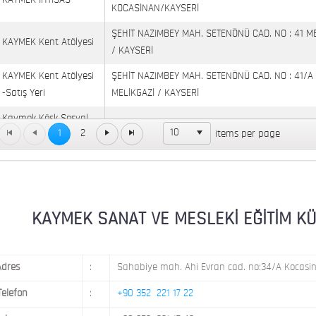
KAYMEK İHTİSAS
KOCASİNAN/KAYSERİ
ŞEHİT NAZIMBEY MAH. SETENÖNÜ CAD. NO : 41 M
KAYMEK Kent Atölyesi
/ KAYSERİ
KAYMEK Kent Atölyesi
ŞEHİT NAZIMBEY MAH. SETENÖNÜ CAD. NO : 41/A
-Satış Yeri
MELİKGAZİ / KAYSERİ
Kaymek Köşk Sosyal
Köşk Mahallesi, Orgeneral Eşref Bitlis Bulvarı, No
10
1
2
items per page
Yaşam Merkezi
KAYMEK MOSTAR
KAYMEK SÜMER
MEVLANA MAH. 8. CAD. NO: 28 KOCASİNAN / KAY
MİMARSİNAN DEMOKRASİ MAH. FATİN RÜŞTÜ ZOR
KAYMEK SANAT VE MESLEKİ EĞİTİM KÜLTÜ
KAYMEK TOKİ
NO: 14 MELİKGAZİ / KAYSERİ
Adres
:
Sahabiye mah. Ahi Evran cad. no:34/A Kocasin
Telefon
:
+90 352 221 17 22