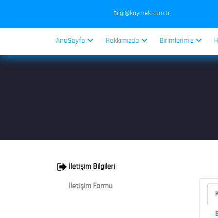
bilgi@kaymek.com.tr
AnaSayfa
Hakkımızda
Birimlerimiz
H
İletişim Bilgileri
İletişim Formu
K
B