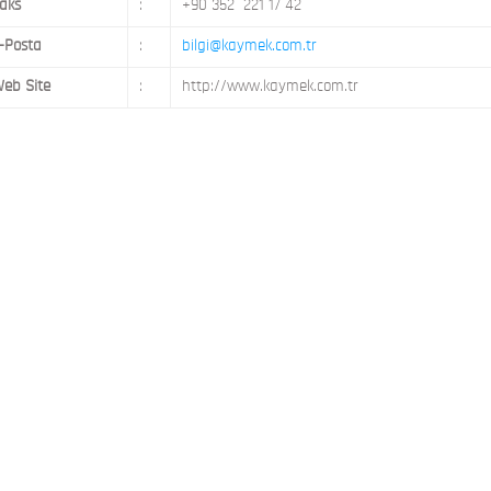
aks
:
+90 352 221 17 42
-Posta
:
bilgi@kaymek.com.tr
eb Site
:
http://www.kaymek.com.tr