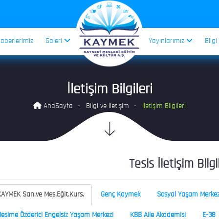
aberlerimiz
Galeri
Yayınlarımız
Bilgi
İletişim Bilgileri
AnaSayfa
Bilgi ve İletişim
İletişim Bilgileri
Tesis İletişim Bilgi
AYMEK San.ve Mes.Eğit.Kurs.
Genç Kaymek
Sosyal Yaşam Merkez
esime Özderici Engelsiz Yaşam Merkezi
KBB Aile Akademisi
E-38