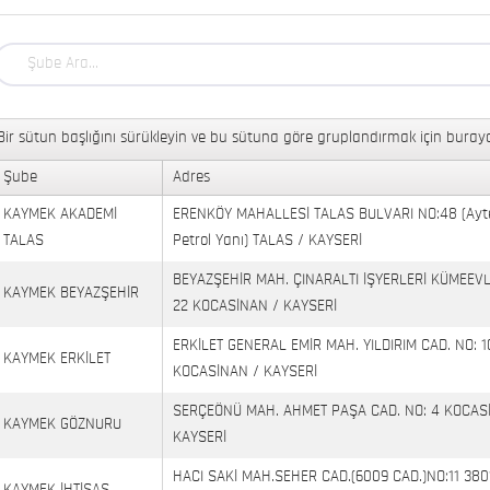
Bir sütun başlığını sürükleyin ve bu sütuna göre gruplandırmak için buraya
Şube
Adres
KAYMEK AKADEMİ
ERENKÖY MAHALLESİ TALAS BULVARI NO:48 (Ayt
TALAS
Petrol Yanı) TALAS / KAYSERİ
BEYAZŞEHİR MAH. ÇINARALTI İŞYERLERİ KÜMEEVL
KAYMEK BEYAZŞEHİR
22 KOCASİNAN / KAYSERİ
ERKİLET GENERAL EMİR MAH. YILDIRIM CAD. NO: 1
KAYMEK ERKİLET
KOCASİNAN / KAYSERİ
SERÇEÖNÜ MAH. AHMET PAŞA CAD. NO: 4 KOCAS
KAYMEK GÖZNURU
KAYSERİ
HACI SAKİ MAH.SEHER CAD.(6009 CAD.)NO:11 380