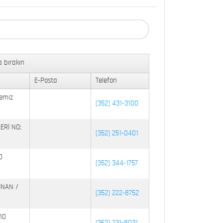
 bırakın
E-Posta
Telefon
emiz
(352) 431-3100
ERİ NO:
(352) 251-0401
0
(352) 344-1757
İNAN /
(352) 222-8752
10