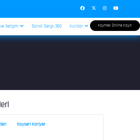
Kaymek Online Kayıt
 ve İletişim
Sanal Sergi-360
Kurslar
leri
leri
Kayseri Kariyer