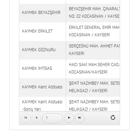
BEYAZŞEHİR MAH. ÇINARALTI İŞYERLE
KAYMEK BEYAZŞEHİR
NO: 22 KOCASİNAN / KAYSERİ
ERKİLET GENERAL EMİR MAH. YILDIRIM 
KAYMEK ERKİLET
KOCASİNAN / KAYSERİ
SERÇEÖNÜ MAH. AHMET PAŞA CAD. NO
KAYMEK GÖZNURU
KAYSERİ
HACI SAKİ MAH.SEHER CAD.(6009 CAD.
KAYMEK İHTİSAS
KOCASİNAN/KAYSERİ
ŞEHİT NAZIMBEY MAH. SETENÖNÜ CAD. 
KAYMEK Kent Atölyesi
MELİKGAZİ / KAYSERİ
KAYMEK Kent Atölyesi
ŞEHİT NAZIMBEY MAH. SETENÖNÜ CAD.
-Satış Yeri
MELİKGAZİ / KAYSERİ
1
Kaymek Köşk Sosyal
Köşk Mahallesi, Orgeneral Eşref Bitlis 
Yaşam Merkezi