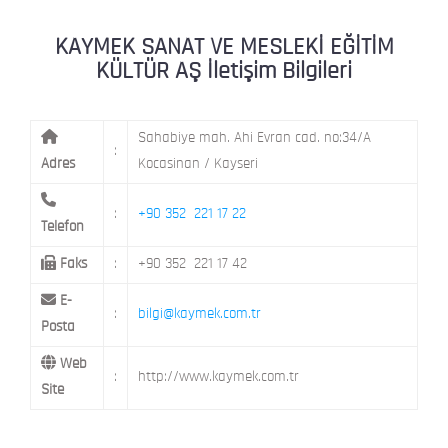
KAYMEK MOSTAR
KAYMEK SÜMER
MEVLANA MAH. 8. CAD. NO: 28 KOCAS
KAYMEK SANAT VE MESLEKİ EĞİTİM
KÜLTÜR AŞ İletişim Bilgileri
Sahabiye mah. Ahi Evran cad. no:34/A
:
Adres
Kocasinan / Kayseri
:
+90 352 221 17 22
Telefon
Faks
:
+90 352 221 17 42
E-
:
bilgi@kaymek.com.tr
Posta
Web
:
http://www.kaymek.com.tr
Site