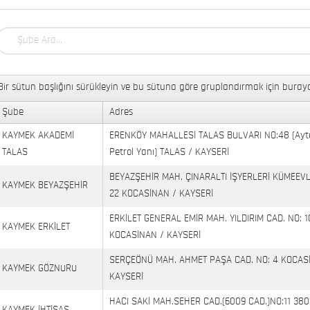
Bir sütun başlığını sürükleyin ve bu sütuna göre gruplandırmak için buraya
Şube
Adres
KAYMEK AKADEMİ
ERENKÖY MAHALLESİ TALAS BULVARI NO:48 (Ayt
TALAS
Petrol Yanı) TALAS / KAYSERİ
BEYAZŞEHİR MAH. ÇINARALTI İŞYERLERİ KÜMEEVL
KAYMEK BEYAZŞEHİR
22 KOCASİNAN / KAYSERİ
ERKİLET GENERAL EMİR MAH. YILDIRIM CAD. NO: 1
KAYMEK ERKİLET
KOCASİNAN / KAYSERİ
SERÇEÖNÜ MAH. AHMET PAŞA CAD. NO: 4 KOCAS
KAYMEK GÖZNURU
KAYSERİ
HACI SAKİ MAH.SEHER CAD.(6009 CAD.)NO:11 380