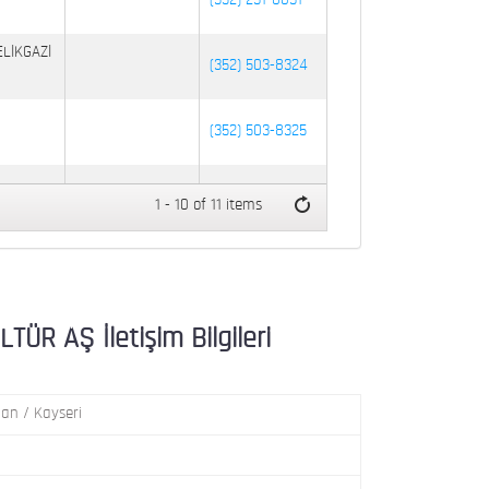
(352) 231-8031
ELİKGAZİ
(352) 503-8324
(352) 503-8325
:48
(352) 502-9025
1 - 10 of 11 items
SERİ
(352) 337-3788
R AŞ İletişim Bilgileri
an / Kayseri