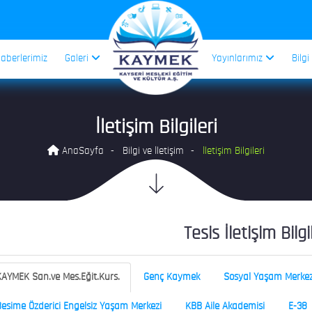
aberlerimiz
Galeri
Yayınlarımız
Bilgi
İletişim Bilgileri
AnaSayfa
Bilgi ve İletişim
İletişim Bilgileri
Tesis İletişim Bilgi
AYMEK San.ve Mes.Eğit.Kurs.
Genç Kaymek
Sosyal Yaşam Merkez
esime Özderici Engelsiz Yaşam Merkezi
KBB Aile Akademisi
E-38