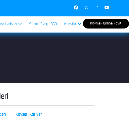
Kaymek Online Kayıt
 ve İletişim
Sanal Sergi-360
Kurslar
leri
leri
Kayseri Kariyer