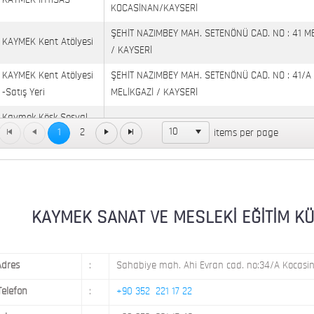
KAYMEK İHTİSAS
KOCASİNAN/KAYSERİ
ŞEHİT NAZIMBEY MAH. SETENÖNÜ CAD. NO : 41 M
KAYMEK Kent Atölyesi
/ KAYSERİ
KAYMEK Kent Atölyesi
ŞEHİT NAZIMBEY MAH. SETENÖNÜ CAD. NO : 41/A
-Satış Yeri
MELİKGAZİ / KAYSERİ
Kaymek Köşk Sosyal
Köşk Mahallesi, Orgeneral Eşref Bitlis Bulvarı, No
10
1
2
items per page
Yaşam Merkezi
KAYMEK MOSTAR
KAYMEK SÜMER
MEVLANA MAH. 8. CAD. NO: 28 KOCASİNAN / KAY
KAYMEK SANAT VE MESLEKİ EĞİTİM KÜLTÜ
Adres
:
Sahabiye mah. Ahi Evran cad. no:34/A Kocasin
Telefon
:
+90 352 221 17 22