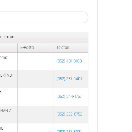
 bırakın
E-Posta
Telefon
emiz
(352) 431-3100
ERİ NO:
(352) 251-0401
0
(352) 344-1757
İNAN /
(352) 222-8752
10