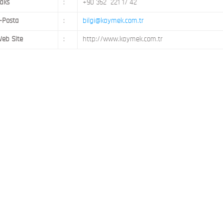
aks
:
+90 352 221 17 42
-Posta
:
bilgi@kaymek.com.tr
eb Site
:
http://www.kaymek.com.tr