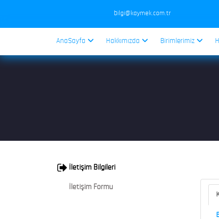
bilgi@kaymek.com.tr
AnaSayfa
Hakkımızda
Birimlerimiz
H
İletişim Bilgileri
İletişim Formu
K
B