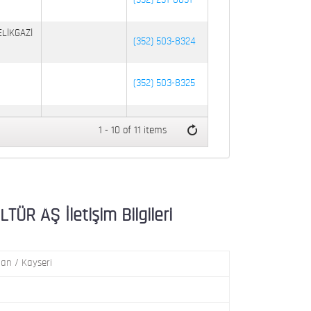
(352) 231-8031
ELİKGAZİ
(352) 503-8324
(352) 503-8325
:48
(352) 502-9025
1 - 10 of 11 items
SERİ
(352) 337-3788
R AŞ İletişim Bilgileri
an / Kayseri