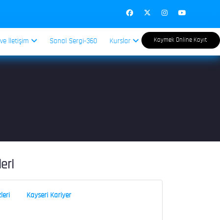
Kaymek Online Kayıt
 ve İletişim
Sanal Sergi-360
Kurslar
leri
leri
Kayseri Kariyer