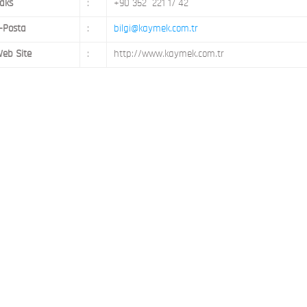
aks
:
+90 352 221 17 42
-Posta
:
bilgi@kaymek.com.tr
eb Site
:
http://www.kaymek.com.tr