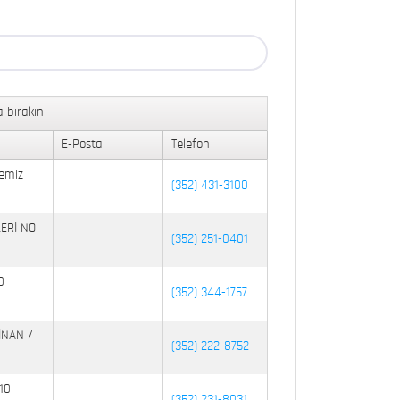
 bırakın
E-Posta
Telefon
emiz
(352) 431-3100
ERİ NO:
(352) 251-0401
0
(352) 344-1757
İNAN /
(352) 222-8752
10