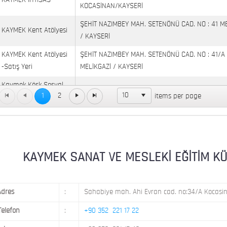
KAYMEK İHTİSAS
KOCASİNAN/KAYSERİ
ŞEHİT NAZIMBEY MAH. SETENÖNÜ CAD. NO : 41 M
KAYMEK Kent Atölyesi
/ KAYSERİ
KAYMEK Kent Atölyesi
ŞEHİT NAZIMBEY MAH. SETENÖNÜ CAD. NO : 41/A
-Satış Yeri
MELİKGAZİ / KAYSERİ
Kaymek Köşk Sosyal
Köşk Mahallesi, Orgeneral Eşref Bitlis Bulvarı, No
10
1
2
items per page
Yaşam Merkezi
KAYMEK MOSTAR
KAYMEK SÜMER
MEVLANA MAH. 8. CAD. NO: 28 KOCASİNAN / KAY
KAYMEK SANAT VE MESLEKİ EĞİTİM KÜLTÜ
Adres
:
Sahabiye mah. Ahi Evran cad. no:34/A Kocasin
Telefon
:
+90 352 221 17 22