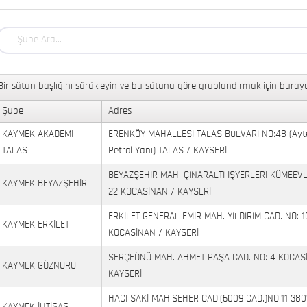
Bir sütun başlığını sürükleyin ve bu sütuna göre gruplandırmak için buraya
Şube
Adres
KAYMEK AKADEMİ
ERENKÖY MAHALLESİ TALAS BULVARI NO:48 (Ayt
TALAS
Petrol Yanı) TALAS / KAYSERİ
BEYAZŞEHİR MAH. ÇINARALTI İŞYERLERİ KÜMEEVL
KAYMEK BEYAZŞEHİR
22 KOCASİNAN / KAYSERİ
ERKİLET GENERAL EMİR MAH. YILDIRIM CAD. NO: 1
KAYMEK ERKİLET
KOCASİNAN / KAYSERİ
SERÇEÖNÜ MAH. AHMET PAŞA CAD. NO: 4 KOCAS
KAYMEK GÖZNURU
KAYSERİ
HACI SAKİ MAH.SEHER CAD.(6009 CAD.)NO:11 380