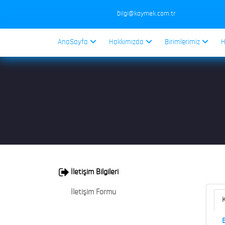
bilgi@kaymek.com.tr
AnaSayfa
Hakkımızda
Birimlerimiz
H
İletişim Bilgileri
İletişim Formu
K
B