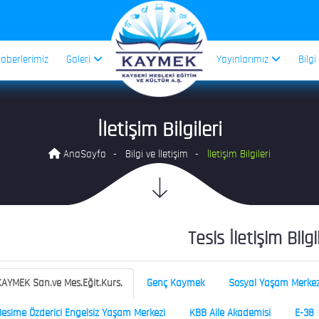
aberlerimiz
Galeri
Yayınlarımız
Bilgi
İletişim Bilgileri
AnaSayfa
Bilgi ve İletişim
İletişim Bilgileri
Tesis İletişim Bilgi
AYMEK San.ve Mes.Eğit.Kurs.
Genç Kaymek
Sosyal Yaşam Merkez
esime Özderici Engelsiz Yaşam Merkezi
KBB Aile Akademisi
E-38