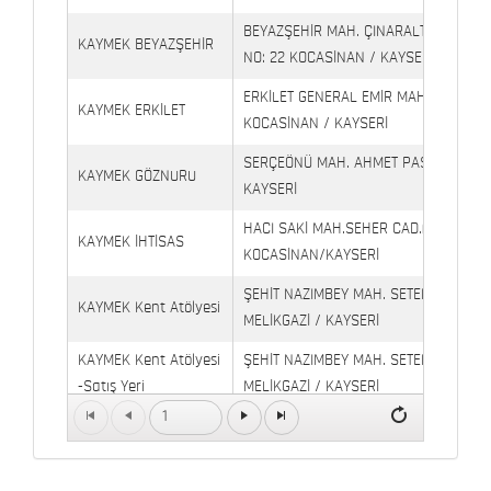
BEYAZŞEHİR MAH. ÇINARALTI İŞYERLE
KAYMEK BEYAZŞEHİR
NO: 22 KOCASİNAN / KAYSERİ
ERKİLET GENERAL EMİR MAH. YILDIRIM 
KAYMEK ERKİLET
KOCASİNAN / KAYSERİ
SERÇEÖNÜ MAH. AHMET PAŞA CAD. NO
KAYMEK GÖZNURU
KAYSERİ
HACI SAKİ MAH.SEHER CAD.(6009 CAD.
KAYMEK İHTİSAS
KOCASİNAN/KAYSERİ
ŞEHİT NAZIMBEY MAH. SETENÖNÜ CAD. 
KAYMEK Kent Atölyesi
MELİKGAZİ / KAYSERİ
KAYMEK Kent Atölyesi
ŞEHİT NAZIMBEY MAH. SETENÖNÜ CAD.
-Satış Yeri
MELİKGAZİ / KAYSERİ
1
Kaymek Köşk Sosyal
Köşk Mahallesi, Orgeneral Eşref Bitlis 
Yaşam Merkezi