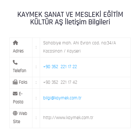
KAYMEK MOSTAR
KAYMEK SÜMER
MEVLANA MAH. 8. CAD. NO: 28 KOCAS
KAYMEK SANAT VE MESLEKİ EĞİTİM
KÜLTÜR AŞ İletişim Bilgileri
MİMARSİNAN DEMOKRASİ MAH. FATİN 
KAYMEK TOKİ
CAD. NO: 14 MELİKGAZİ / KAYSERİ
Sahabiye mah. Ahi Evran cad. no:34/A
:
Adres
Kocasinan / Kayseri
:
+90 352 221 17 22
Telefon
Faks
:
+90 352 221 17 42
E-
:
bilgi@kaymek.com.tr
Posta
Web
:
http://www.kaymek.com.tr
Site