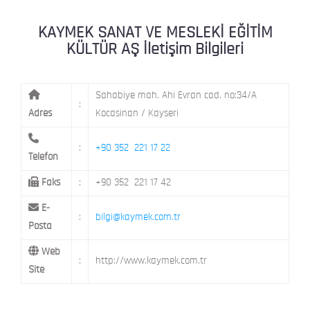
KAYMEK MOSTAR
KAYMEK SÜMER
MEVLANA MAH. 8. CAD. NO: 28 KOCAS
KAYMEK SANAT VE MESLEKİ EĞİTİM
KÜLTÜR AŞ İletişim Bilgileri
MİMARSİNAN DEMOKRASİ MAH. FATİN 
KAYMEK TOKİ
CAD. NO: 14 MELİKGAZİ / KAYSERİ
Sahabiye mah. Ahi Evran cad. no:34/A
:
Adres
Kocasinan / Kayseri
:
+90 352 221 17 22
Telefon
Faks
:
+90 352 221 17 42
E-
:
bilgi@kaymek.com.tr
Posta
Web
:
http://www.kaymek.com.tr
Site