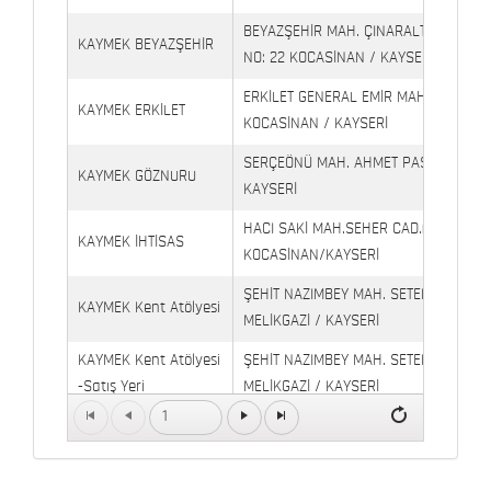
BEYAZŞEHİR MAH. ÇINARALTI İŞYERLE
KAYMEK BEYAZŞEHİR
NO: 22 KOCASİNAN / KAYSERİ
ERKİLET GENERAL EMİR MAH. YILDIRIM 
KAYMEK ERKİLET
KOCASİNAN / KAYSERİ
SERÇEÖNÜ MAH. AHMET PAŞA CAD. NO
KAYMEK GÖZNURU
KAYSERİ
HACI SAKİ MAH.SEHER CAD.(6009 CAD.
KAYMEK İHTİSAS
KOCASİNAN/KAYSERİ
ŞEHİT NAZIMBEY MAH. SETENÖNÜ CAD. 
KAYMEK Kent Atölyesi
MELİKGAZİ / KAYSERİ
KAYMEK Kent Atölyesi
ŞEHİT NAZIMBEY MAH. SETENÖNÜ CAD.
-Satış Yeri
MELİKGAZİ / KAYSERİ
1
Kaymek Köşk Sosyal
Köşk Mahallesi, Orgeneral Eşref Bitlis 
Yaşam Merkezi