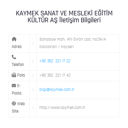
KAYMEK MOSTAR
KAYMEK SÜMER
MEVLANA MAH. 8. CAD. NO: 28 KOCAS
KAYMEK SANAT VE MESLEKİ EĞİTİM
KÜLTÜR AŞ İletişim Bilgileri
Sahabiye mah. Ahi Evran cad. no:34/A
:
Adres
Kocasinan / Kayseri
:
+90 352 221 17 22
Telefon
Faks
:
+90 352 221 17 42
E-
:
bilgi@kaymek.com.tr
Posta
Web
:
http://www.kaymek.com.tr
Site