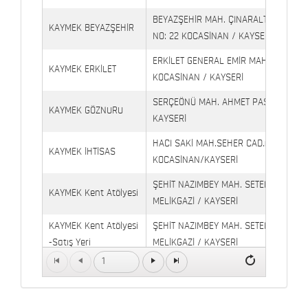
BEYAZŞEHİR MAH. ÇINARALTI İŞYERLE
KAYMEK BEYAZŞEHİR
NO: 22 KOCASİNAN / KAYSERİ
ERKİLET GENERAL EMİR MAH. YILDIRIM 
KAYMEK ERKİLET
KOCASİNAN / KAYSERİ
SERÇEÖNÜ MAH. AHMET PAŞA CAD. NO
KAYMEK GÖZNURU
KAYSERİ
HACI SAKİ MAH.SEHER CAD.(6009 CAD.
KAYMEK İHTİSAS
KOCASİNAN/KAYSERİ
ŞEHİT NAZIMBEY MAH. SETENÖNÜ CAD. 
KAYMEK Kent Atölyesi
MELİKGAZİ / KAYSERİ
KAYMEK Kent Atölyesi
ŞEHİT NAZIMBEY MAH. SETENÖNÜ CAD.
-Satış Yeri
MELİKGAZİ / KAYSERİ
1
Kaymek Köşk Sosyal
Köşk Mahallesi, Orgeneral Eşref Bitlis 
Yaşam Merkezi