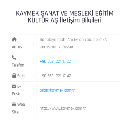
KAYMEK MOSTAR
KAYMEK SÜMER
MEVLANA MAH. 8. CAD. NO: 28 KOCAS
KAYMEK SANAT VE MESLEKİ EĞİTİM
KÜLTÜR AŞ İletişim Bilgileri
Sahabiye mah. Ahi Evran cad. no:34/A
:
Adres
Kocasinan / Kayseri
:
+90 352 221 17 22
Telefon
Faks
:
+90 352 221 17 42
E-
:
bilgi@kaymek.com.tr
Posta
Web
:
http://www.kaymek.com.tr
Site