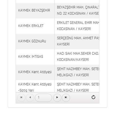
BEYAZŞEHİR MAH. ÇINARALTI İŞYERLE
KAYMEK BEYAZŞEHİR
NO: 22 KOCASİNAN / KAYSERİ
ERKİLET GENERAL EMİR MAH. YILDIRIM 
KAYMEK ERKİLET
KOCASİNAN / KAYSERİ
SERÇEÖNÜ MAH. AHMET PAŞA CAD. NO
KAYMEK GÖZNURU
KAYSERİ
HACI SAKİ MAH.SEHER CAD.(6009 CAD.
KAYMEK İHTİSAS
KOCASİNAN/KAYSERİ
ŞEHİT NAZIMBEY MAH. SETENÖNÜ CAD. 
KAYMEK Kent Atölyesi
MELİKGAZİ / KAYSERİ
KAYMEK Kent Atölyesi
ŞEHİT NAZIMBEY MAH. SETENÖNÜ CAD.
-Satış Yeri
MELİKGAZİ / KAYSERİ
1
Kaymek Köşk Sosyal
Köşk Mahallesi, Orgeneral Eşref Bitlis 
Yaşam Merkezi