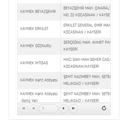
BEYAZŞEHİR MAH. ÇINARALTI İŞYERLE
KAYMEK BEYAZŞEHİR
NO: 22 KOCASİNAN / KAYSERİ
ERKİLET GENERAL EMİR MAH. YILDIRIM 
KAYMEK ERKİLET
KOCASİNAN / KAYSERİ
SERÇEÖNÜ MAH. AHMET PAŞA CAD. NO
KAYMEK GÖZNURU
KAYSERİ
HACI SAKİ MAH.SEHER CAD.(6009 CAD.
KAYMEK İHTİSAS
KOCASİNAN/KAYSERİ
ŞEHİT NAZIMBEY MAH. SETENÖNÜ CAD. 
KAYMEK Kent Atölyesi
MELİKGAZİ / KAYSERİ
KAYMEK Kent Atölyesi
ŞEHİT NAZIMBEY MAH. SETENÖNÜ CAD.
-Satış Yeri
MELİKGAZİ / KAYSERİ
1
Kaymek Köşk Sosyal
Köşk Mahallesi, Orgeneral Eşref Bitlis 
Yaşam Merkezi