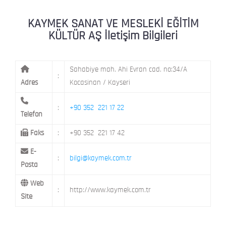
KAYMEK MOSTAR
KAYMEK SÜMER
MEVLANA MAH. 8. CAD. NO: 28 KOCAS
KAYMEK SANAT VE MESLEKİ EĞİTİM
KÜLTÜR AŞ İletişim Bilgileri
MİMARSİNAN DEMOKRASİ MAH. FATİN 
KAYMEK TOKİ
CAD. NO: 14 MELİKGAZİ / KAYSERİ
Sahabiye mah. Ahi Evran cad. no:34/A
:
Adres
Kocasinan / Kayseri
:
+90 352 221 17 22
Telefon
Faks
:
+90 352 221 17 42
E-
:
bilgi@kaymek.com.tr
Posta
Web
:
http://www.kaymek.com.tr
Site