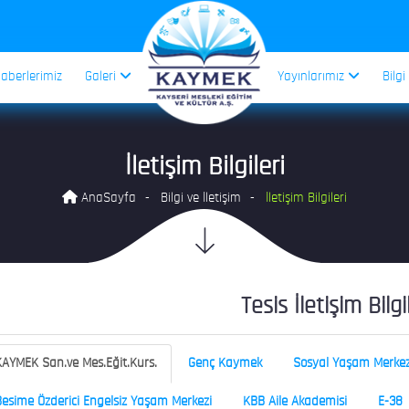
aberlerimiz
Galeri
Yayınlarımız
Bilgi
İletişim Bilgileri
AnaSayfa
Bilgi ve İletişim
İletişim Bilgileri
Tesis İletişim Bilgi
AYMEK San.ve Mes.Eğit.Kurs.
Genç Kaymek
Sosyal Yaşam Merkez
esime Özderici Engelsiz Yaşam Merkezi
KBB Aile Akademisi
E-38