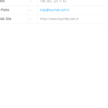
aks
:
+90 352 221 17 42
-Posta
:
bilgi@kaymek.com.tr
eb Site
:
http://www.kaymek.com.tr