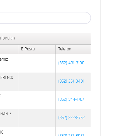
 bırakın
E-Posta
Telefon
emiz
(352) 431-3100
ERİ NO:
(352) 251-0401
0
(352) 344-1757
İNAN /
(352) 222-8752
10