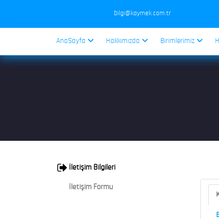
bilgi@kaymek.com.tr
AnaSayfa
Hakkımızda
Birimlerimiz
H
İletişim Bilgileri
İletişim Formu
K
B