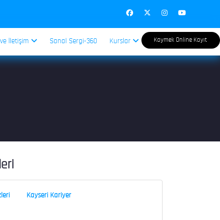
Kaymek Online Kayıt
 ve İletişim
Sanal Sergi-360
Kurslar
leri
leri
Kayseri Kariyer