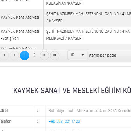
KAYMEK İHTİSAS
KOCASİNAN/KAYSERİ
ŞEHİT NAZIMBEY MAH. SETENÖNÜ CAD. NO : 41 M
KAYMEK Kent Atölyesi
/ KAYSERİ
KAYMEK Kent Atölyesi
ŞEHİT NAZIMBEY MAH. SETENÖNÜ CAD. NO : 41/A
-Satış Yeri
MELİKGAZİ / KAYSERİ
Kaymek Köşk Sosyal
Köşk Mahallesi, Orgeneral Eşref Bitlis Bulvarı, No
10
1
2
items per page
Yaşam Merkezi
KAYMEK MOSTAR
KAYMEK SÜMER
MEVLANA MAH. 8. CAD. NO: 28 KOCASİNAN / KAY
MİMARSİNAN DEMOKRASİ MAH. FATİN RÜŞTÜ ZOR
KAYMEK SANAT VE MESLEKİ EĞİTİM KÜLTÜ
KAYMEK TOKİ
NO: 14 MELİKGAZİ / KAYSERİ
Adres
:
Sahabiye mah. Ahi Evran cad. no:34/A Kocasin
Telefon
:
+90 352 221 17 22