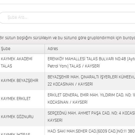
Bir sütun başlığını sürükleyin ve bu sütuna göre gruplandırmak için buraya
Şube
Adres
KAYMEK AKADEMİ
ERENKÖY MAHALLESİ TALAS BULVARI NO:48 (Ayt
TALAS
Petrol Yanı) TALAS / KAYSERİ
BEYAZŞEHİR MAH. ÇINARALTI İŞYERLERİ KÜMEEVL
KAYMEK BEYAZŞEHİR
22 KOCASİNAN / KAYSERİ
ERKİLET GENERAL EMİR MAH. YILDIRIM CAD. NO: 1
KAYMEK ERKİLET
KOCASİNAN / KAYSERİ
SERÇEÖNÜ MAH. AHMET PAŞA CAD. NO: 4 KOCAS
KAYMEK GÖZNURU
KAYSERİ
HACI SAKİ MAH.SEHER CAD.(6009 CAD.)NO:11 380