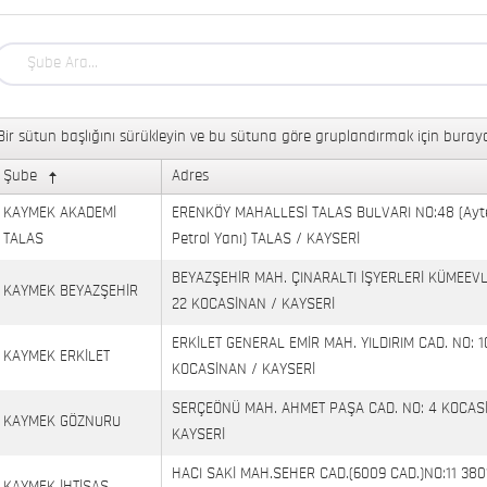
Bir sütun başlığını sürükleyin ve bu sütuna göre gruplandırmak için buraya
Şube
Adres
KAYMEK AKADEMİ
ERENKÖY MAHALLESİ TALAS BULVARI NO:48 (Ayt
TALAS
Petrol Yanı) TALAS / KAYSERİ
BEYAZŞEHİR MAH. ÇINARALTI İŞYERLERİ KÜMEEVL
KAYMEK BEYAZŞEHİR
22 KOCASİNAN / KAYSERİ
ERKİLET GENERAL EMİR MAH. YILDIRIM CAD. NO: 1
KAYMEK ERKİLET
KOCASİNAN / KAYSERİ
SERÇEÖNÜ MAH. AHMET PAŞA CAD. NO: 4 KOCAS
KAYMEK GÖZNURU
KAYSERİ
HACI SAKİ MAH.SEHER CAD.(6009 CAD.)NO:11 380