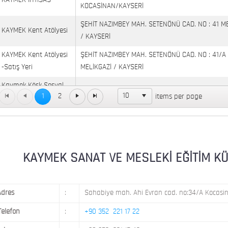
KAYMEK İHTİSAS
KOCASİNAN/KAYSERİ
ŞEHİT NAZIMBEY MAH. SETENÖNÜ CAD. NO : 41 M
KAYMEK Kent Atölyesi
/ KAYSERİ
KAYMEK Kent Atölyesi
ŞEHİT NAZIMBEY MAH. SETENÖNÜ CAD. NO : 41/A
-Satış Yeri
MELİKGAZİ / KAYSERİ
Kaymek Köşk Sosyal
Köşk Mahallesi, Orgeneral Eşref Bitlis Bulvarı, No
10
1
2
items per page
Yaşam Merkezi
KAYMEK MOSTAR
KAYMEK SÜMER
MEVLANA MAH. 8. CAD. NO: 28 KOCASİNAN / KAY
MİMARSİNAN DEMOKRASİ MAH. FATİN RÜŞTÜ ZOR
KAYMEK SANAT VE MESLEKİ EĞİTİM KÜLTÜ
KAYMEK TOKİ
NO: 14 MELİKGAZİ / KAYSERİ
Adres
:
Sahabiye mah. Ahi Evran cad. no:34/A Kocasin
Telefon
:
+90 352 221 17 22