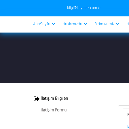
bilgi@kaymek.com.tr
AnaSayfa
Hakkımızda
Birimlerimiz
H
İletişim Bilgileri
İletişim Formu
K
B