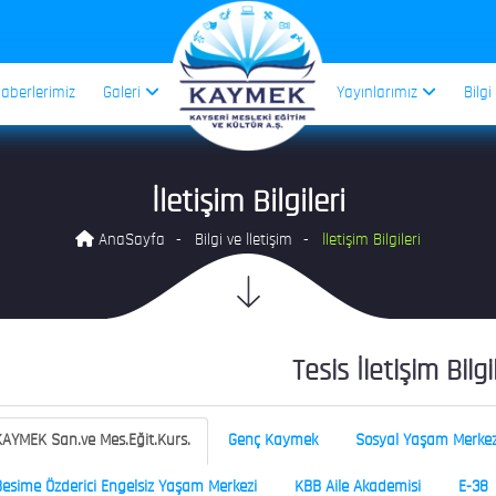
aberlerimiz
Galeri
Yayınlarımız
Bilgi
İletişim Bilgileri
AnaSayfa
Bilgi ve İletişim
İletişim Bilgileri
Tesis İletişim Bilgi
AYMEK San.ve Mes.Eğit.Kurs.
Genç Kaymek
Sosyal Yaşam Merkez
esime Özderici Engelsiz Yaşam Merkezi
KBB Aile Akademisi
E-38