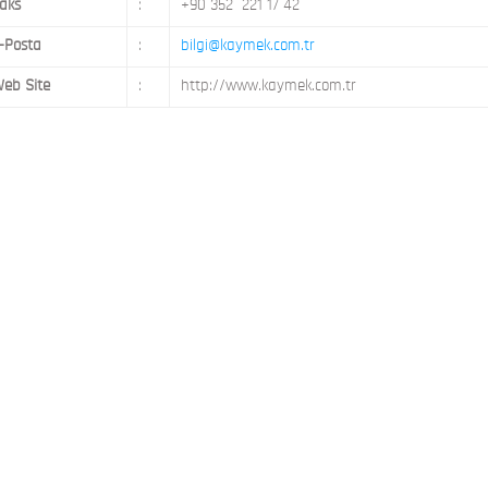
aks
:
+90 352 221 17 42
-Posta
:
bilgi@kaymek.com.tr
eb Site
:
http://www.kaymek.com.tr