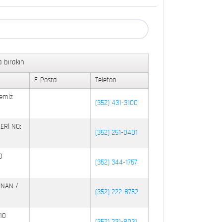
 bırakın
E-Posta
Telefon
emiz
(352) 431-3100
ERİ NO:
(352) 251-0401
0
(352) 344-1757
İNAN /
(352) 222-8752
10