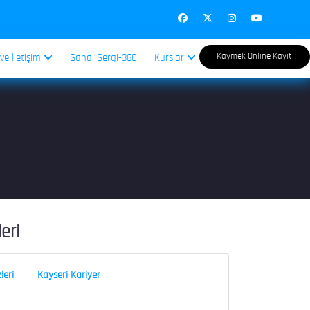
Kaymek Online Kayıt
 ve İletişim
Sanal Sergi-360
Kurslar
leri
leri
Kayseri Kariyer