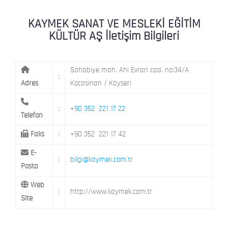
KAYMEK MOSTAR
KAYMEK SÜMER
MEVLANA MAH. 8. CAD. NO: 28 KOCAS
KAYMEK SANAT VE MESLEKİ EĞİTİM
KÜLTÜR AŞ İletişim Bilgileri
Sahabiye mah. Ahi Evran cad. no:34/A
:
Adres
Kocasinan / Kayseri
:
+90 352 221 17 22
Telefon
Faks
:
+90 352 221 17 42
E-
:
bilgi@kaymek.com.tr
Posta
Web
:
http://www.kaymek.com.tr
Site