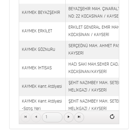
BEYAZŞEHİR MAH. ÇINARALTI İŞYERLE
KAYMEK BEYAZŞEHİR
NO: 22 KOCASİNAN / KAYSERİ
ERKİLET GENERAL EMİR MAH. YILDIRIM 
KAYMEK ERKİLET
KOCASİNAN / KAYSERİ
SERÇEÖNÜ MAH. AHMET PAŞA CAD. NO
KAYMEK GÖZNURU
KAYSERİ
HACI SAKİ MAH.SEHER CAD.(6009 CAD.
KAYMEK İHTİSAS
KOCASİNAN/KAYSERİ
ŞEHİT NAZIMBEY MAH. SETENÖNÜ CAD. 
KAYMEK Kent Atölyesi
MELİKGAZİ / KAYSERİ
KAYMEK Kent Atölyesi
ŞEHİT NAZIMBEY MAH. SETENÖNÜ CAD.
-Satış Yeri
MELİKGAZİ / KAYSERİ
1
Kaymek Köşk Sosyal
Köşk Mahallesi, Orgeneral Eşref Bitlis 
Yaşam Merkezi