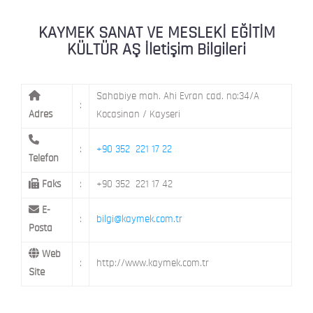
KAYMEK MOSTAR
KAYMEK SÜMER
MEVLANA MAH. 8. CAD. NO: 28 KOCAS
KAYMEK SANAT VE MESLEKİ EĞİTİM
KÜLTÜR AŞ İletişim Bilgileri
MİMARSİNAN DEMOKRASİ MAH. FATİN 
KAYMEK TOKİ
CAD. NO: 14 MELİKGAZİ / KAYSERİ
Sahabiye mah. Ahi Evran cad. no:34/A
:
Adres
Kocasinan / Kayseri
:
+90 352 221 17 22
Telefon
Faks
:
+90 352 221 17 42
E-
:
bilgi@kaymek.com.tr
Posta
Web
:
http://www.kaymek.com.tr
Site