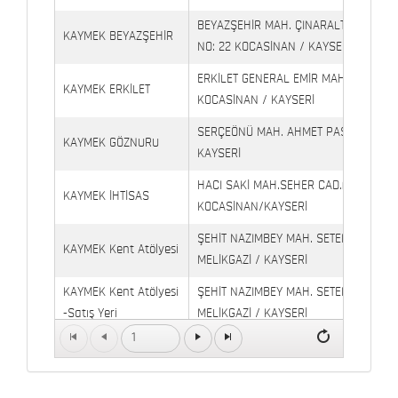
BEYAZŞEHİR MAH. ÇINARALTI İŞYERLE
KAYMEK BEYAZŞEHİR
NO: 22 KOCASİNAN / KAYSERİ
ERKİLET GENERAL EMİR MAH. YILDIRIM 
KAYMEK ERKİLET
KOCASİNAN / KAYSERİ
SERÇEÖNÜ MAH. AHMET PAŞA CAD. NO
KAYMEK GÖZNURU
KAYSERİ
HACI SAKİ MAH.SEHER CAD.(6009 CAD.
KAYMEK İHTİSAS
KOCASİNAN/KAYSERİ
ŞEHİT NAZIMBEY MAH. SETENÖNÜ CAD. 
KAYMEK Kent Atölyesi
MELİKGAZİ / KAYSERİ
KAYMEK Kent Atölyesi
ŞEHİT NAZIMBEY MAH. SETENÖNÜ CAD.
-Satış Yeri
MELİKGAZİ / KAYSERİ
1
Kaymek Köşk Sosyal
Köşk Mahallesi, Orgeneral Eşref Bitlis 
Yaşam Merkezi