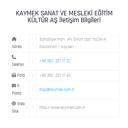
KAYMEK MOSTAR
KAYMEK SÜMER
MEVLANA MAH. 8. CAD. NO: 28 KOCAS
KAYMEK SANAT VE MESLEKİ EĞİTİM
KÜLTÜR AŞ İletişim Bilgileri
MİMARSİNAN DEMOKRASİ MAH. FATİN 
KAYMEK TOKİ
CAD. NO: 14 MELİKGAZİ / KAYSERİ
Sahabiye mah. Ahi Evran cad. no:34/A
:
Adres
Kocasinan / Kayseri
:
+90 352 221 17 22
Telefon
Faks
:
+90 352 221 17 42
E-
:
bilgi@kaymek.com.tr
Posta
Web
:
http://www.kaymek.com.tr
Site