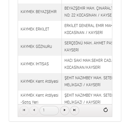
BEYAZŞEHİR MAH. ÇINARALTI İŞYERLE
KAYMEK BEYAZŞEHİR
NO: 22 KOCASİNAN / KAYSERİ
ERKİLET GENERAL EMİR MAH. YILDIRIM 
KAYMEK ERKİLET
KOCASİNAN / KAYSERİ
SERÇEÖNÜ MAH. AHMET PAŞA CAD. NO
KAYMEK GÖZNURU
KAYSERİ
HACI SAKİ MAH.SEHER CAD.(6009 CAD.
KAYMEK İHTİSAS
KOCASİNAN/KAYSERİ
ŞEHİT NAZIMBEY MAH. SETENÖNÜ CAD. 
KAYMEK Kent Atölyesi
MELİKGAZİ / KAYSERİ
KAYMEK Kent Atölyesi
ŞEHİT NAZIMBEY MAH. SETENÖNÜ CAD.
-Satış Yeri
MELİKGAZİ / KAYSERİ
1
Kaymek Köşk Sosyal
Köşk Mahallesi, Orgeneral Eşref Bitlis 
Yaşam Merkezi