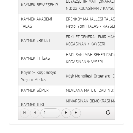
BEYAZŞEHİR MAH. ÇINARALTI İŞYERLE
KAYMEK BEYAZŞEHİR
NO: 22 KOCASİNAN / KAYSERİ
KAYMEK AKADEMİ
ERENKÖY MAHALLESİ TALAS BULVARI 
TALAS
Petrol Yanı) TALAS / KAYSERİ
ERKİLET GENERAL EMİR MAH. YILDIRIM 
KAYMEK ERKİLET
KOCASİNAN / KAYSERİ
HACI SAKİ MAH.SEHER CAD.(6009 CAD.
KAYMEK İHTİSAS
KOCASİNAN/KAYSERİ
Kaymek Köşk Sosyal
Köşk Mahallesi, Orgeneral Eşref Bitlis 
Yaşam Merkezi
KAYMEK SÜMER
MEVLANA MAH. 8. CAD. NO: 28 KOCAS
MİMARSİNAN DEMOKRASİ MAH. FATİN 
KAYMEK TOKİ
CAD. NO: 14 MELİKGAZİ / KAYSERİ
1
SERÇEÖNÜ MAH. AHMET PAŞA CAD. NO
KAYMEK GÖZNURU
KAYSERİ