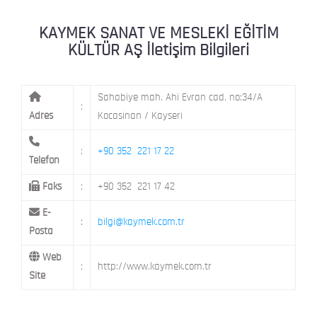
ŞEHİT NAZIMBEY MAH. SETENÖNÜ CAD. 
KAYMEK Kent Atölyesi
MELİKGAZİ / KAYSERİ
KAYMEK SANAT VE MESLEKİ EĞİTİM
KÜLTÜR AŞ İletişim Bilgileri
Sahabiye mah. Ahi Evran cad. no:34/A
:
Adres
Kocasinan / Kayseri
:
+90 352 221 17 22
Telefon
Faks
:
+90 352 221 17 42
E-
:
bilgi@kaymek.com.tr
Posta
Web
:
http://www.kaymek.com.tr
Site