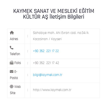
ŞEHİT NAZIMBEY MAH. SETENÖNÜ CAD. 
KAYMEK Kent Atölyesi
MELİKGAZİ / KAYSERİ
KAYMEK SANAT VE MESLEKİ EĞİTİM
KÜLTÜR AŞ İletişim Bilgileri
Sahabiye mah. Ahi Evran cad. no:34/A
:
Adres
Kocasinan / Kayseri
:
+90 352 221 17 22
Telefon
Faks
:
+90 352 221 17 42
E-
:
bilgi@kaymek.com.tr
Posta
Web
:
http://www.kaymek.com.tr
Site