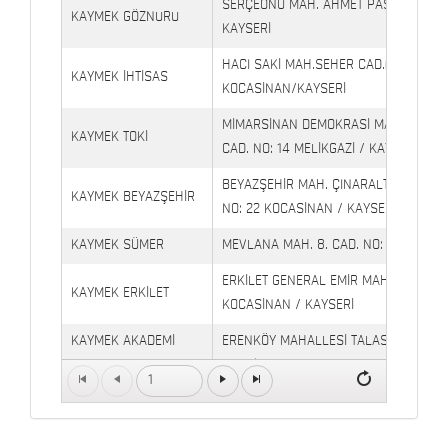
SERÇEÖNÜ MAH. AHMET PAŞA CAD. NO
KAYMEK GÖZNURU
KAYSERİ
HACI SAKİ MAH.SEHER CAD.(6009 CAD.
KAYMEK İHTİSAS
KOCASİNAN/KAYSERİ
MİMARSİNAN DEMOKRASİ MAH. FATİN 
KAYMEK TOKİ
CAD. NO: 14 MELİKGAZİ / KAYSERİ
BEYAZŞEHİR MAH. ÇINARALTI İŞYERLE
KAYMEK BEYAZŞEHİR
NO: 22 KOCASİNAN / KAYSERİ
KAYMEK SÜMER
MEVLANA MAH. 8. CAD. NO: 28 KOCAS
ERKİLET GENERAL EMİR MAH. YILDIRIM 
KAYMEK ERKİLET
KOCASİNAN / KAYSERİ
KAYMEK AKADEMİ
ERENKÖY MAHALLESİ TALAS BULVARI 
TALAS
Petrol Yanı) TALAS / KAYSERİ
1
Kaymek Köşk Sosyal
Köşk Mahallesi, Orgeneral Eşref Bitlis 
Yaşam Merkezi