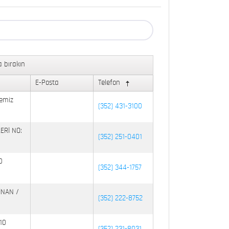
 bırakın
E-Posta
Telefon
emiz
(352) 431-3100
ERİ NO:
(352) 251-0401
0
(352) 344-1757
İNAN /
(352) 222-8752
10