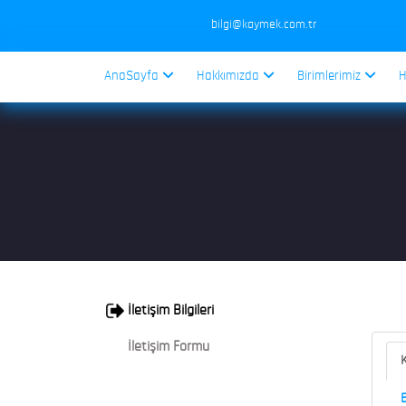
bilgi@kaymek.com.tr
AnaSayfa
Hakkımızda
Birimlerimiz
H
İletişim Bilgileri
İletişim Formu
K
B