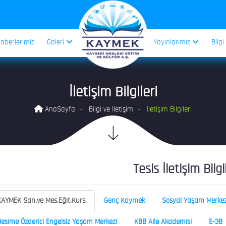
aberlerimiz
Galeri
Yayınlarımız
Bilgi
İletişim Bilgileri
AnaSayfa
Bilgi ve İletişim
İletişim Bilgileri
Tesis İletişim Bilgi
AYMEK San.ve Mes.Eğit.Kurs.
Genç Kaymek
Sosyal Yaşam Merkez
esime Özderici Engelsiz Yaşam Merkezi
KBB Aile Akademisi
E-38