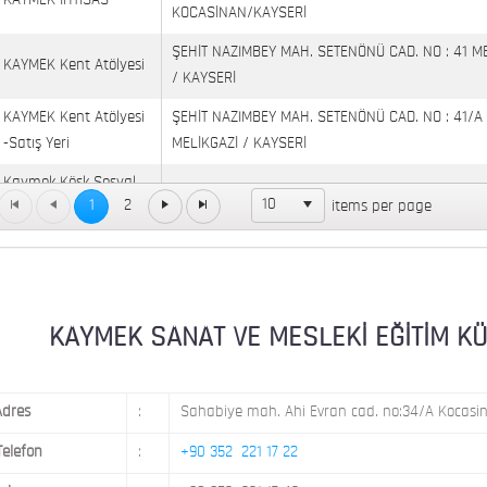
KAYMEK İHTİSAS
KOCASİNAN/KAYSERİ
ŞEHİT NAZIMBEY MAH. SETENÖNÜ CAD. NO : 41 M
KAYMEK Kent Atölyesi
/ KAYSERİ
KAYMEK Kent Atölyesi
ŞEHİT NAZIMBEY MAH. SETENÖNÜ CAD. NO : 41/A
-Satış Yeri
MELİKGAZİ / KAYSERİ
Kaymek Köşk Sosyal
Köşk Mahallesi, Orgeneral Eşref Bitlis Bulvarı, No
10
1
2
items per page
Yaşam Merkezi
KAYMEK MOSTAR
KAYMEK SÜMER
MEVLANA MAH. 8. CAD. NO: 28 KOCASİNAN / KAY
MİMARSİNAN DEMOKRASİ MAH. FATİN RÜŞTÜ ZOR
KAYMEK SANAT VE MESLEKİ EĞİTİM KÜLTÜ
KAYMEK TOKİ
NO: 14 MELİKGAZİ / KAYSERİ
Adres
:
Sahabiye mah. Ahi Evran cad. no:34/A Kocasin
Telefon
:
+90 352 221 17 22