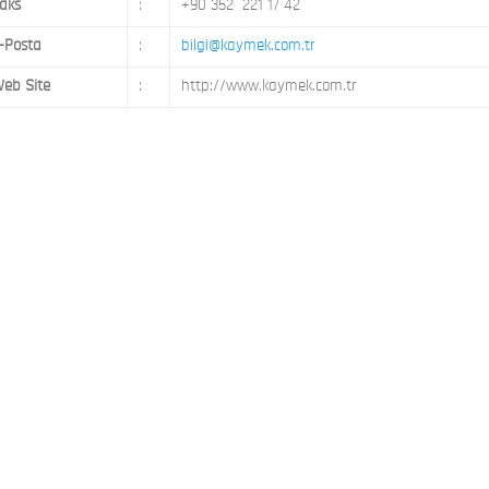
aks
:
+90 352 221 17 42
-Posta
:
bilgi@kaymek.com.tr
eb Site
:
http://www.kaymek.com.tr