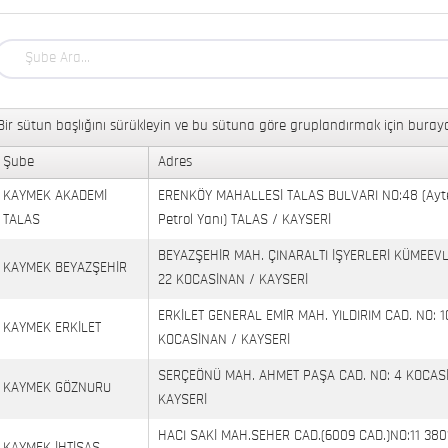
Bir sütun başlığını sürükleyin ve bu sütuna göre gruplandırmak için buraya
Şube
Adres
KAYMEK AKADEMİ
ERENKÖY MAHALLESİ TALAS BULVARI NO:48 (Ayt
TALAS
Petrol Yanı) TALAS / KAYSERİ
BEYAZŞEHİR MAH. ÇINARALTI İŞYERLERİ KÜMEEVL
KAYMEK BEYAZŞEHİR
22 KOCASİNAN / KAYSERİ
ERKİLET GENERAL EMİR MAH. YILDIRIM CAD. NO: 1
KAYMEK ERKİLET
KOCASİNAN / KAYSERİ
SERÇEÖNÜ MAH. AHMET PAŞA CAD. NO: 4 KOCAS
KAYMEK GÖZNURU
KAYSERİ
HACI SAKİ MAH.SEHER CAD.(6009 CAD.)NO:11 380