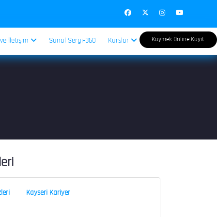
Kaymek Online Kayıt
 ve İletişim
Sanal Sergi-360
Kurslar
leri
leri
Kayseri Kariyer