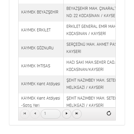
BEYAZŞEHİR MAH. ÇINARALTI İŞYERLE
KAYMEK BEYAZŞEHİR
NO: 22 KOCASİNAN / KAYSERİ
ERKİLET GENERAL EMİR MAH. YILDIRIM 
KAYMEK ERKİLET
KOCASİNAN / KAYSERİ
SERÇEÖNÜ MAH. AHMET PAŞA CAD. NO
KAYMEK GÖZNURU
KAYSERİ
HACI SAKİ MAH.SEHER CAD.(6009 CAD.
KAYMEK İHTİSAS
KOCASİNAN/KAYSERİ
ŞEHİT NAZIMBEY MAH. SETENÖNÜ CAD. 
KAYMEK Kent Atölyesi
MELİKGAZİ / KAYSERİ
KAYMEK Kent Atölyesi
ŞEHİT NAZIMBEY MAH. SETENÖNÜ CAD.
-Satış Yeri
MELİKGAZİ / KAYSERİ
1
Kaymek Köşk Sosyal
Köşk Mahallesi, Orgeneral Eşref Bitlis 
Yaşam Merkezi