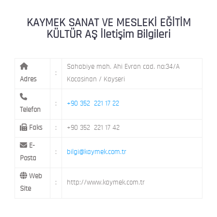
KAYMEK MOSTAR
KAYMEK SÜMER
MEVLANA MAH. 8. CAD. NO: 28 KOCAS
KAYMEK SANAT VE MESLEKİ EĞİTİM
KÜLTÜR AŞ İletişim Bilgileri
Sahabiye mah. Ahi Evran cad. no:34/A
:
Adres
Kocasinan / Kayseri
:
+90 352 221 17 22
Telefon
Faks
:
+90 352 221 17 42
E-
:
bilgi@kaymek.com.tr
Posta
Web
:
http://www.kaymek.com.tr
Site