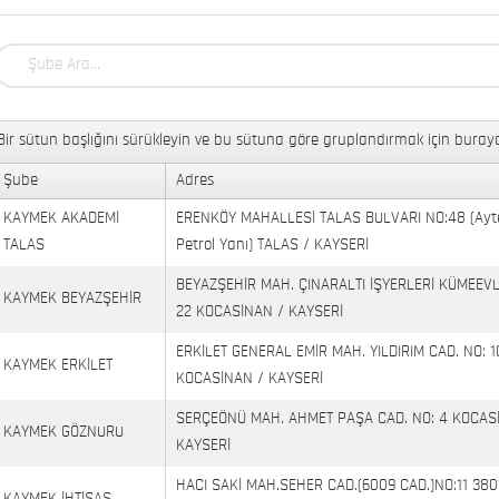
Bir sütun başlığını sürükleyin ve bu sütuna göre gruplandırmak için buraya
Şube
Adres
KAYMEK AKADEMİ
ERENKÖY MAHALLESİ TALAS BULVARI NO:48 (Ayt
TALAS
Petrol Yanı) TALAS / KAYSERİ
BEYAZŞEHİR MAH. ÇINARALTI İŞYERLERİ KÜMEEVL
KAYMEK BEYAZŞEHİR
22 KOCASİNAN / KAYSERİ
ERKİLET GENERAL EMİR MAH. YILDIRIM CAD. NO: 1
KAYMEK ERKİLET
KOCASİNAN / KAYSERİ
SERÇEÖNÜ MAH. AHMET PAŞA CAD. NO: 4 KOCAS
KAYMEK GÖZNURU
KAYSERİ
HACI SAKİ MAH.SEHER CAD.(6009 CAD.)NO:11 380