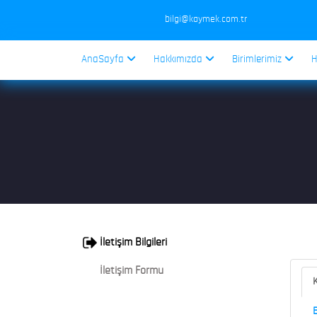
bilgi@kaymek.com.tr
AnaSayfa
Hakkımızda
Birimlerimiz
H
İletişim Bilgileri
İletişim Formu
K
B