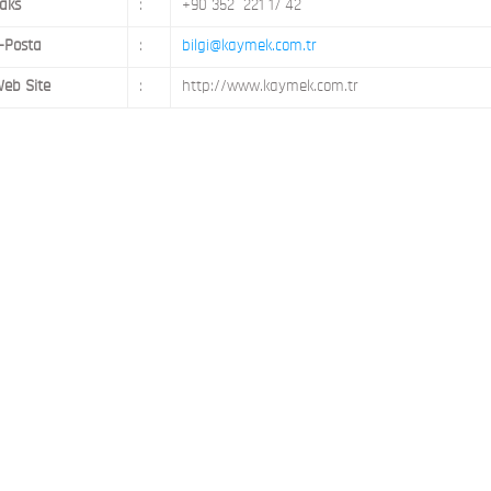
aks
:
+90 352 221 17 42
-Posta
:
bilgi@kaymek.com.tr
eb Site
:
http://www.kaymek.com.tr