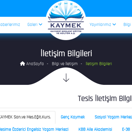
aberlerimiz
Galeri
Yayınlarımız
Bilgi
İletişim Bilgileri
AnaSayfa
Bilgi ve İletişim
İletişim Bilgileri
Tesis İletişim Bilgi
AYMEK San.ve Mes.Eğit.Kurs.
Genç Kaymek
Sosyal Yaşam Merkez
esime Özderici Engelsiz Yaşam Merkezi
KBB Aile Akademisi
E-38