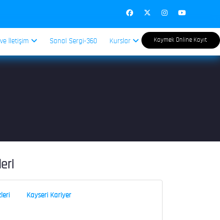
Kaymek Online Kayıt
 ve İletişim
Sanal Sergi-360
Kurslar
leri
leri
Kayseri Kariyer