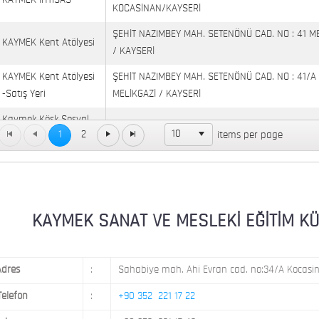
KAYMEK İHTİSAS
KOCASİNAN/KAYSERİ
ŞEHİT NAZIMBEY MAH. SETENÖNÜ CAD. NO : 41 M
KAYMEK Kent Atölyesi
/ KAYSERİ
KAYMEK Kent Atölyesi
ŞEHİT NAZIMBEY MAH. SETENÖNÜ CAD. NO : 41/A
-Satış Yeri
MELİKGAZİ / KAYSERİ
Kaymek Köşk Sosyal
Köşk Mahallesi, Orgeneral Eşref Bitlis Bulvarı, No
10
1
2
items per page
Yaşam Merkezi
KAYMEK MOSTAR
KAYMEK SÜMER
MEVLANA MAH. 8. CAD. NO: 28 KOCASİNAN / KAY
MİMARSİNAN DEMOKRASİ MAH. FATİN RÜŞTÜ ZOR
KAYMEK SANAT VE MESLEKİ EĞİTİM KÜLTÜ
KAYMEK TOKİ
NO: 14 MELİKGAZİ / KAYSERİ
Adres
:
Sahabiye mah. Ahi Evran cad. no:34/A Kocasin
Telefon
:
+90 352 221 17 22