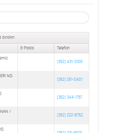
 bırakın
E-Posta
Telefon
emiz
(352) 431-3100
ERİ NO:
(352) 251-0401
0
(352) 344-1757
İNAN /
(352) 222-8752
10