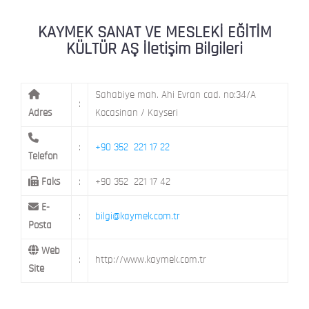
ŞEHİT NAZIMBEY MAH. SETENÖNÜ CAD. 
KAYMEK Kent Atölyesi
MELİKGAZİ / KAYSERİ
KAYMEK SANAT VE MESLEKİ EĞİTİM
KÜLTÜR AŞ İletişim Bilgileri
Sahabiye mah. Ahi Evran cad. no:34/A
:
Adres
Kocasinan / Kayseri
:
+90 352 221 17 22
Telefon
Faks
:
+90 352 221 17 42
E-
:
bilgi@kaymek.com.tr
Posta
Web
:
http://www.kaymek.com.tr
Site