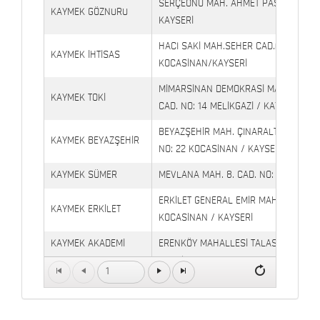
SERÇEÖNÜ MAH. AHMET PAŞA CAD. NO
KAYMEK GÖZNURU
KAYSERİ
HACI SAKİ MAH.SEHER CAD.(6009 CAD.
KAYMEK İHTİSAS
KOCASİNAN/KAYSERİ
MİMARSİNAN DEMOKRASİ MAH. FATİN 
KAYMEK TOKİ
CAD. NO: 14 MELİKGAZİ / KAYSERİ
BEYAZŞEHİR MAH. ÇINARALTI İŞYERLE
KAYMEK BEYAZŞEHİR
NO: 22 KOCASİNAN / KAYSERİ
KAYMEK SÜMER
MEVLANA MAH. 8. CAD. NO: 28 KOCAS
ERKİLET GENERAL EMİR MAH. YILDIRIM 
KAYMEK ERKİLET
KOCASİNAN / KAYSERİ
KAYMEK AKADEMİ
ERENKÖY MAHALLESİ TALAS BULVARI 
TALAS
Petrol Yanı) TALAS / KAYSERİ
1
Kaymek Köşk Sosyal
Köşk Mahallesi, Orgeneral Eşref Bitlis 
Yaşam Merkezi