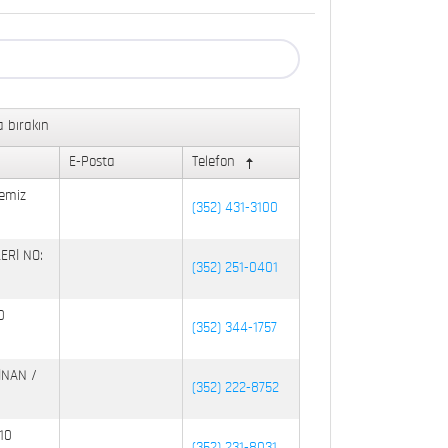
 bırakın
E-Posta
Telefon
emiz
(352) 431-3100
ERİ NO:
(352) 251-0401
0
(352) 344-1757
İNAN /
(352) 222-8752
10