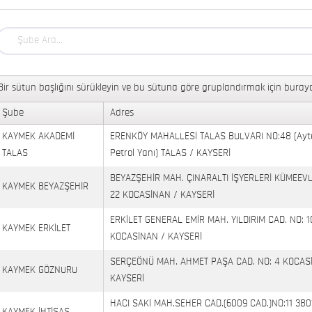
Bir sütun başlığını sürükleyin ve bu sütuna göre gruplandırmak için buraya
Şube
Adres
KAYMEK AKADEMİ
ERENKÖY MAHALLESİ TALAS BULVARI NO:48 (Ayt
TALAS
Petrol Yanı) TALAS / KAYSERİ
BEYAZŞEHİR MAH. ÇINARALTI İŞYERLERİ KÜMEEVL
KAYMEK BEYAZŞEHİR
22 KOCASİNAN / KAYSERİ
ERKİLET GENERAL EMİR MAH. YILDIRIM CAD. NO: 1
KAYMEK ERKİLET
KOCASİNAN / KAYSERİ
SERÇEÖNÜ MAH. AHMET PAŞA CAD. NO: 4 KOCAS
KAYMEK GÖZNURU
KAYSERİ
HACI SAKİ MAH.SEHER CAD.(6009 CAD.)NO:11 380