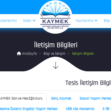
aberlerimiz
Galeri
Yayınlarımız
Bilgi
İletişim Bilgileri
AnaSayfa
Bilgi ve İletişim
İletişim Bilgileri
Tesis İletişim Bilgi
AYMEK San.ve Mes.Eğit.Kurs.
Genç Kaymek
Sosyal Yaşam Merkez
esime Özderici Engelsiz Yaşam Merkezi
KBB Aile Akademisi
E-38