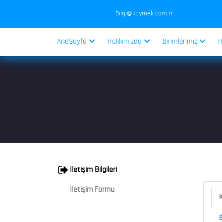
bilgi@kaymek.com.tr
AnaSayfa
Hakkımızda
Birimlerimiz
H
İletişim Bilgileri
İletişim Formu
K
B