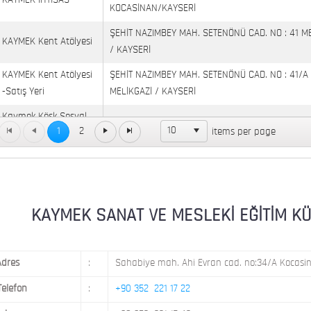
KAYMEK İHTİSAS
KOCASİNAN/KAYSERİ
ŞEHİT NAZIMBEY MAH. SETENÖNÜ CAD. NO : 41 M
KAYMEK Kent Atölyesi
/ KAYSERİ
KAYMEK Kent Atölyesi
ŞEHİT NAZIMBEY MAH. SETENÖNÜ CAD. NO : 41/A
-Satış Yeri
MELİKGAZİ / KAYSERİ
Kaymek Köşk Sosyal
Köşk Mahallesi, Orgeneral Eşref Bitlis Bulvarı, No
10
1
2
items per page
Yaşam Merkezi
KAYMEK MOSTAR
KAYMEK SÜMER
MEVLANA MAH. 8. CAD. NO: 28 KOCASİNAN / KAY
MİMARSİNAN DEMOKRASİ MAH. FATİN RÜŞTÜ ZOR
KAYMEK SANAT VE MESLEKİ EĞİTİM KÜLTÜ
KAYMEK TOKİ
NO: 14 MELİKGAZİ / KAYSERİ
Adres
:
Sahabiye mah. Ahi Evran cad. no:34/A Kocasin
Telefon
:
+90 352 221 17 22