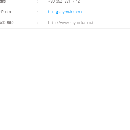
aks
:
+90 352 221 17 42
-Posta
:
bilgi@kaymek.com.tr
eb Site
:
http://www.kaymek.com.tr