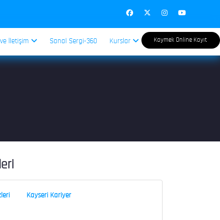
Kaymek Online Kayıt
 ve İletişim
Sanal Sergi-360
Kurslar
leri
leri
Kayseri Kariyer