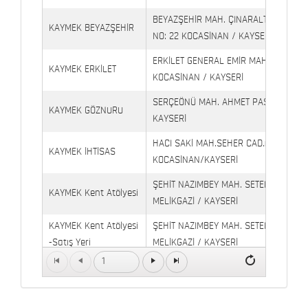
BEYAZŞEHİR MAH. ÇINARALTI İŞYERLE
KAYMEK BEYAZŞEHİR
NO: 22 KOCASİNAN / KAYSERİ
ERKİLET GENERAL EMİR MAH. YILDIRIM 
KAYMEK ERKİLET
KOCASİNAN / KAYSERİ
SERÇEÖNÜ MAH. AHMET PAŞA CAD. NO
KAYMEK GÖZNURU
KAYSERİ
HACI SAKİ MAH.SEHER CAD.(6009 CAD.
KAYMEK İHTİSAS
KOCASİNAN/KAYSERİ
ŞEHİT NAZIMBEY MAH. SETENÖNÜ CAD. 
KAYMEK Kent Atölyesi
MELİKGAZİ / KAYSERİ
KAYMEK Kent Atölyesi
ŞEHİT NAZIMBEY MAH. SETENÖNÜ CAD.
-Satış Yeri
MELİKGAZİ / KAYSERİ
1
Kaymek Köşk Sosyal
Köşk Mahallesi, Orgeneral Eşref Bitlis 
Yaşam Merkezi