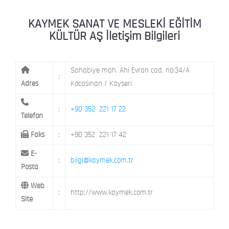
KAYMEK MOSTAR
KAYMEK SÜMER
MEVLANA MAH. 8. CAD. NO: 28 KOCAS
KAYMEK SANAT VE MESLEKİ EĞİTİM
KÜLTÜR AŞ İletişim Bilgileri
MİMARSİNAN DEMOKRASİ MAH. FATİN 
KAYMEK TOKİ
CAD. NO: 14 MELİKGAZİ / KAYSERİ
Sahabiye mah. Ahi Evran cad. no:34/A
:
Adres
Kocasinan / Kayseri
:
+90 352 221 17 22
Telefon
Faks
:
+90 352 221 17 42
E-
:
bilgi@kaymek.com.tr
Posta
Web
:
http://www.kaymek.com.tr
Site