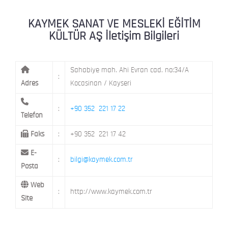
KAYMEK MOSTAR
KAYMEK SÜMER
MEVLANA MAH. 8. CAD. NO: 28 KOCAS
KAYMEK SANAT VE MESLEKİ EĞİTİM
KÜLTÜR AŞ İletişim Bilgileri
Sahabiye mah. Ahi Evran cad. no:34/A
:
Adres
Kocasinan / Kayseri
:
+90 352 221 17 22
Telefon
Faks
:
+90 352 221 17 42
E-
:
bilgi@kaymek.com.tr
Posta
Web
:
http://www.kaymek.com.tr
Site