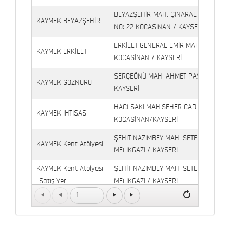
BEYAZŞEHİR MAH. ÇINARALTI İŞYERLE
KAYMEK BEYAZŞEHİR
NO: 22 KOCASİNAN / KAYSERİ
ERKİLET GENERAL EMİR MAH. YILDIRIM 
KAYMEK ERKİLET
KOCASİNAN / KAYSERİ
SERÇEÖNÜ MAH. AHMET PAŞA CAD. NO
KAYMEK GÖZNURU
KAYSERİ
HACI SAKİ MAH.SEHER CAD.(6009 CAD.
KAYMEK İHTİSAS
KOCASİNAN/KAYSERİ
ŞEHİT NAZIMBEY MAH. SETENÖNÜ CAD. 
KAYMEK Kent Atölyesi
MELİKGAZİ / KAYSERİ
KAYMEK Kent Atölyesi
ŞEHİT NAZIMBEY MAH. SETENÖNÜ CAD.
-Satış Yeri
MELİKGAZİ / KAYSERİ
1
Kaymek Köşk Sosyal
Köşk Mahallesi, Orgeneral Eşref Bitlis 
Yaşam Merkezi