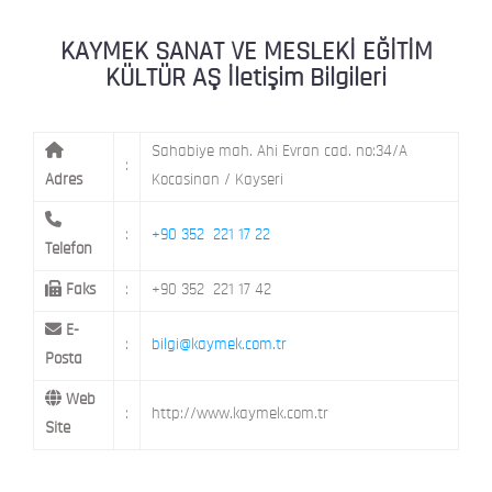
KAYMEK MOSTAR
KAYMEK SÜMER
MEVLANA MAH. 8. CAD. NO: 28 KOCAS
KAYMEK SANAT VE MESLEKİ EĞİTİM
KÜLTÜR AŞ İletişim Bilgileri
MİMARSİNAN DEMOKRASİ MAH. FATİN 
KAYMEK TOKİ
CAD. NO: 14 MELİKGAZİ / KAYSERİ
Sahabiye mah. Ahi Evran cad. no:34/A
:
Adres
Kocasinan / Kayseri
:
+90 352 221 17 22
Telefon
Faks
:
+90 352 221 17 42
E-
:
bilgi@kaymek.com.tr
Posta
Web
:
http://www.kaymek.com.tr
Site