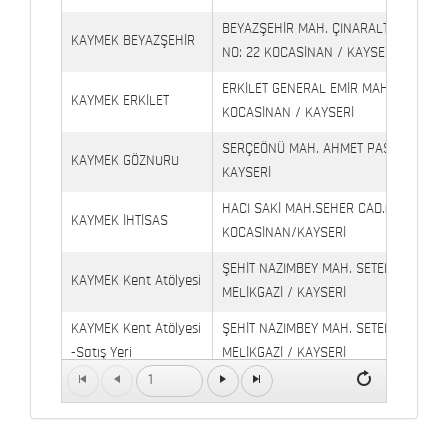
BEYAZŞEHİR MAH. ÇINARALTI İŞYERLE
KAYMEK BEYAZŞEHİR
NO: 22 KOCASİNAN / KAYSERİ
ERKİLET GENERAL EMİR MAH. YILDIRIM 
KAYMEK ERKİLET
KOCASİNAN / KAYSERİ
SERÇEÖNÜ MAH. AHMET PAŞA CAD. NO
KAYMEK GÖZNURU
KAYSERİ
HACI SAKİ MAH.SEHER CAD.(6009 CAD.
KAYMEK İHTİSAS
KOCASİNAN/KAYSERİ
ŞEHİT NAZIMBEY MAH. SETENÖNÜ CAD. 
KAYMEK Kent Atölyesi
MELİKGAZİ / KAYSERİ
KAYMEK Kent Atölyesi
ŞEHİT NAZIMBEY MAH. SETENÖNÜ CAD.
-Satış Yeri
MELİKGAZİ / KAYSERİ
1
Kaymek Köşk Sosyal
Köşk Mahallesi, Orgeneral Eşref Bitlis 
Yaşam Merkezi