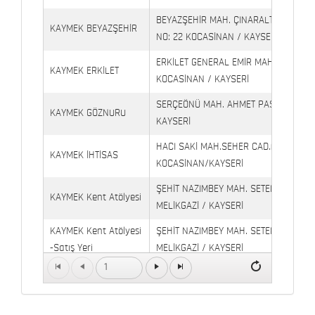
BEYAZŞEHİR MAH. ÇINARALTI İŞYERLE
KAYMEK BEYAZŞEHİR
NO: 22 KOCASİNAN / KAYSERİ
ERKİLET GENERAL EMİR MAH. YILDIRIM 
KAYMEK ERKİLET
KOCASİNAN / KAYSERİ
SERÇEÖNÜ MAH. AHMET PAŞA CAD. NO
KAYMEK GÖZNURU
KAYSERİ
HACI SAKİ MAH.SEHER CAD.(6009 CAD.
KAYMEK İHTİSAS
KOCASİNAN/KAYSERİ
ŞEHİT NAZIMBEY MAH. SETENÖNÜ CAD. 
KAYMEK Kent Atölyesi
MELİKGAZİ / KAYSERİ
KAYMEK Kent Atölyesi
ŞEHİT NAZIMBEY MAH. SETENÖNÜ CAD.
-Satış Yeri
MELİKGAZİ / KAYSERİ
1
Kaymek Köşk Sosyal
Köşk Mahallesi, Orgeneral Eşref Bitlis 
Yaşam Merkezi