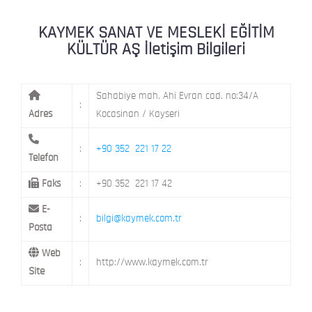
KAYMEK MOSTAR
KAYMEK SÜMER
MEVLANA MAH. 8. CAD. NO: 28 KOCAS
KAYMEK SANAT VE MESLEKİ EĞİTİM
KÜLTÜR AŞ İletişim Bilgileri
MİMARSİNAN DEMOKRASİ MAH. FATİN 
KAYMEK TOKİ
CAD. NO: 14 MELİKGAZİ / KAYSERİ
Sahabiye mah. Ahi Evran cad. no:34/A
:
Adres
Kocasinan / Kayseri
:
+90 352 221 17 22
Telefon
Faks
:
+90 352 221 17 42
E-
:
bilgi@kaymek.com.tr
Posta
Web
:
http://www.kaymek.com.tr
Site