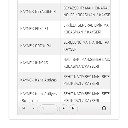
BEYAZŞEHİR MAH. ÇINARALTI İŞYERLE
KAYMEK BEYAZŞEHİR
NO: 22 KOCASİNAN / KAYSERİ
ERKİLET GENERAL EMİR MAH. YILDIRIM 
KAYMEK ERKİLET
KOCASİNAN / KAYSERİ
SERÇEÖNÜ MAH. AHMET PAŞA CAD. NO
KAYMEK GÖZNURU
KAYSERİ
HACI SAKİ MAH.SEHER CAD.(6009 CAD.
KAYMEK İHTİSAS
KOCASİNAN/KAYSERİ
ŞEHİT NAZIMBEY MAH. SETENÖNÜ CAD. 
KAYMEK Kent Atölyesi
MELİKGAZİ / KAYSERİ
KAYMEK Kent Atölyesi
ŞEHİT NAZIMBEY MAH. SETENÖNÜ CAD.
-Satış Yeri
MELİKGAZİ / KAYSERİ
1
Kaymek Köşk Sosyal
Köşk Mahallesi, Orgeneral Eşref Bitlis 
Yaşam Merkezi