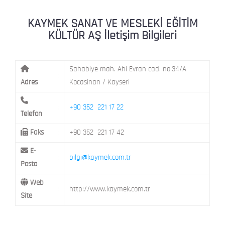
KAYMEK MOSTAR
KAYMEK SÜMER
MEVLANA MAH. 8. CAD. NO: 28 KOCAS
KAYMEK SANAT VE MESLEKİ EĞİTİM
KÜLTÜR AŞ İletişim Bilgileri
Sahabiye mah. Ahi Evran cad. no:34/A
:
Adres
Kocasinan / Kayseri
:
+90 352 221 17 22
Telefon
Faks
:
+90 352 221 17 42
E-
:
bilgi@kaymek.com.tr
Posta
Web
:
http://www.kaymek.com.tr
Site