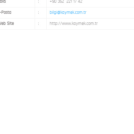
aks
:
+90 352 221 17 42
-Posta
:
bilgi@kaymek.com.tr
eb Site
:
http://www.kaymek.com.tr