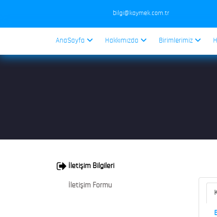
bilgi@kaymek.com.tr
AnaSayfa
Hakkımızda
Birimlerimiz
H
İletişim Bilgileri
İletişim Formu
K
B