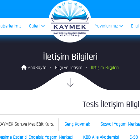
aberlerimiz
Galeri
Yayınlarımız
Bilgi
İletişim Bilgileri
AnaSayfa
Bilgi ve İletişim
İletişim Bilgileri
Tesis İletişim Bilgi
AYMEK San.ve Mes.Eğit.Kurs.
Genç Kaymek
Sosyal Yaşam Merkez
esime Özderici Engelsiz Yaşam Merkezi
KBB Aile Akademisi
E-38