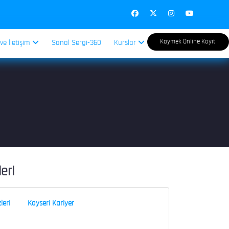
Kaymek Online Kayıt
 ve İletişim
Sanal Sergi-360
Kurslar
leri
leri
Kayseri Kariyer