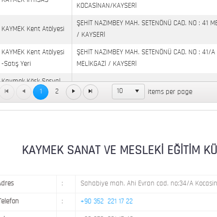
KAYMEK İHTİSAS
KOCASİNAN/KAYSERİ
ŞEHİT NAZIMBEY MAH. SETENÖNÜ CAD. NO : 41 M
KAYMEK Kent Atölyesi
/ KAYSERİ
KAYMEK Kent Atölyesi
ŞEHİT NAZIMBEY MAH. SETENÖNÜ CAD. NO : 41/A
-Satış Yeri
MELİKGAZİ / KAYSERİ
Kaymek Köşk Sosyal
Köşk Mahallesi, Orgeneral Eşref Bitlis Bulvarı, No
10
1
2
items per page
Yaşam Merkezi
KAYMEK MOSTAR
KAYMEK SÜMER
MEVLANA MAH. 8. CAD. NO: 28 KOCASİNAN / KAY
KAYMEK SANAT VE MESLEKİ EĞİTİM KÜLTÜ
Adres
:
Sahabiye mah. Ahi Evran cad. no:34/A Kocasin
Telefon
:
+90 352 221 17 22