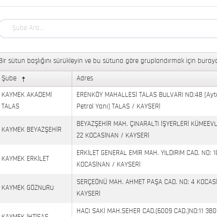
Bir sütun başlığını sürükleyin ve bu sütuna göre gruplandırmak için buraya
Şube
Adres
KAYMEK AKADEMİ
ERENKÖY MAHALLESİ TALAS BULVARI NO:48 (Ayt
TALAS
Petrol Yanı) TALAS / KAYSERİ
BEYAZŞEHİR MAH. ÇINARALTI İŞYERLERİ KÜMEEVL
KAYMEK BEYAZŞEHİR
22 KOCASİNAN / KAYSERİ
ERKİLET GENERAL EMİR MAH. YILDIRIM CAD. NO: 1
KAYMEK ERKİLET
KOCASİNAN / KAYSERİ
SERÇEÖNÜ MAH. AHMET PAŞA CAD. NO: 4 KOCAS
KAYMEK GÖZNURU
KAYSERİ
HACI SAKİ MAH.SEHER CAD.(6009 CAD.)NO:11 380