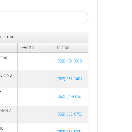
 bırakın
E-Posta
Telefon
emiz
(352) 431-3100
ERİ NO:
(352) 251-0401
0
(352) 344-1757
İNAN /
(352) 222-8752
10