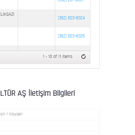
(352) 231-8031
ELİKGAZİ
(352) 503-8324
(352) 503-8325
:48
(352) 502-9025
1 - 10 of 11 items
SERİ
(352) 337-3788
R AŞ İletişim Bilgileri
an / Kayseri