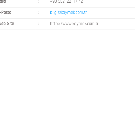
aks
:
+90 352 221 17 42
-Posta
:
bilgi@kaymek.com.tr
eb Site
:
http://www.kaymek.com.tr