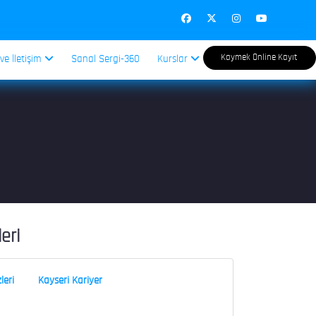
Kaymek Online Kayıt
 ve İletişim
Sanal Sergi-360
Kurslar
leri
leri
Kayseri Kariyer