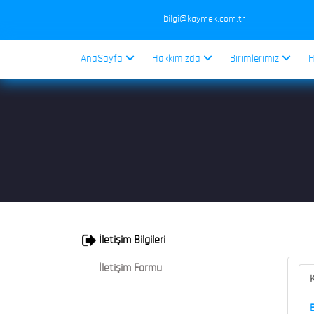
bilgi@kaymek.com.tr
AnaSayfa
Hakkımızda
Birimlerimiz
H
İletişim Bilgileri
İletişim Formu
K
B