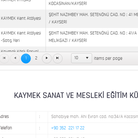
KAYMEK İHTİSAS
KOCASİNAN/KAYSERİ
ŞEHİT NAZIMBEY MAH. SETENÖNÜ CAD. NO : 41 M
KAYMEK Kent Atölyesi
/ KAYSERİ
KAYMEK Kent Atölyesi
ŞEHİT NAZIMBEY MAH. SETENÖNÜ CAD. NO : 41/A
-Satış Yeri
MELİKGAZİ / KAYSERİ
Kaymek Köşk Sosyal
Köşk Mahallesi, Orgeneral Eşref Bitlis Bulvarı, No
10
1
2
items per page
Yaşam Merkezi
KAYMEK MOSTAR
KAYMEK SÜMER
MEVLANA MAH. 8. CAD. NO: 28 KOCASİNAN / KAY
MİMARSİNAN DEMOKRASİ MAH. FATİN RÜŞTÜ ZOR
KAYMEK SANAT VE MESLEKİ EĞİTİM KÜLTÜ
KAYMEK TOKİ
NO: 14 MELİKGAZİ / KAYSERİ
Adres
:
Sahabiye mah. Ahi Evran cad. no:34/A Kocasin
Telefon
:
+90 352 221 17 22