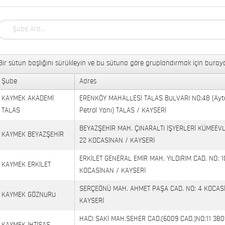
Bir sütun başlığını sürükleyin ve bu sütuna göre gruplandırmak için buraya
Şube
Adres
KAYMEK AKADEMİ
ERENKÖY MAHALLESİ TALAS BULVARI NO:48 (Ayt
TALAS
Petrol Yanı) TALAS / KAYSERİ
BEYAZŞEHİR MAH. ÇINARALTI İŞYERLERİ KÜMEEVL
KAYMEK BEYAZŞEHİR
22 KOCASİNAN / KAYSERİ
ERKİLET GENERAL EMİR MAH. YILDIRIM CAD. NO: 1
KAYMEK ERKİLET
KOCASİNAN / KAYSERİ
SERÇEÖNÜ MAH. AHMET PAŞA CAD. NO: 4 KOCAS
KAYMEK GÖZNURU
KAYSERİ
HACI SAKİ MAH.SEHER CAD.(6009 CAD.)NO:11 380