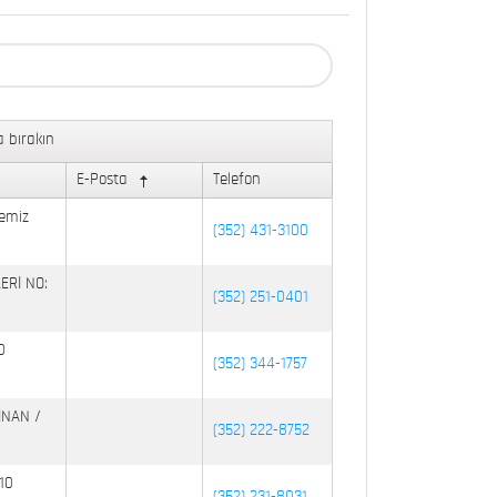
 bırakın
E-Posta
Telefon
emiz
(352) 431-3100
ERİ NO:
(352) 251-0401
0
(352) 344-1757
İNAN /
(352) 222-8752
10