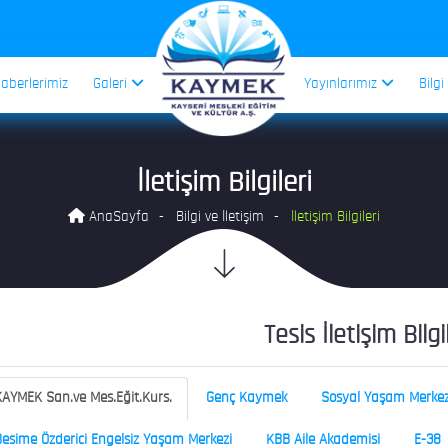
aberlerimiz
Galeri
Yayınlarımız
Bilgi
İletişim Bilgileri
AnaSayfa
Bilgi ve İletişim
İletişim Bilgileri
Tesis İletişim Bilgi
AYMEK San.ve Mes.Eğit.Kurs.
Genç Kaymek
Sosyal Yaşam Merkez
esime Özderici Engelsiz Yaşam Merkezi
KBB Aile Akademisi
E-38