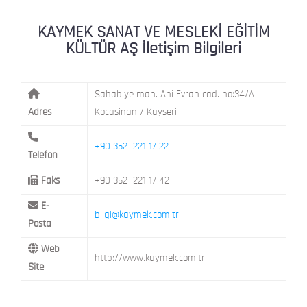
ŞEHİT NAZIMBEY MAH. SETENÖNÜ CAD. 
KAYMEK Kent Atölyesi
MELİKGAZİ / KAYSERİ
KAYMEK SANAT VE MESLEKİ EĞİTİM
KÜLTÜR AŞ İletişim Bilgileri
Sahabiye mah. Ahi Evran cad. no:34/A
:
Adres
Kocasinan / Kayseri
:
+90 352 221 17 22
Telefon
Faks
:
+90 352 221 17 42
E-
:
bilgi@kaymek.com.tr
Posta
Web
:
http://www.kaymek.com.tr
Site