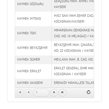
SERÇEÖNÜ MAH. AHMET PAŞA CAD. NO
KAYMEK GÖZNURU
KAYSERİ
HACI SAKİ MAH.SEHER CAD.(6009 CAD.
KAYMEK İHTİSAS
KOCASİNAN/KAYSERİ
MİMARSİNAN DEMOKRASİ MAH. FATİN 
KAYMEK TOKİ
CAD. NO: 14 MELİKGAZİ / KAYSERİ
BEYAZŞEHİR MAH. ÇINARALTI İŞYERLE
KAYMEK BEYAZŞEHİR
NO: 22 KOCASİNAN / KAYSERİ
KAYMEK SÜMER
MEVLANA MAH. 8. CAD. NO: 28 KOCAS
ERKİLET GENERAL EMİR MAH. YILDIRIM 
KAYMEK ERKİLET
KOCASİNAN / KAYSERİ
KAYMEK AKADEMİ
ERENKÖY MAHALLESİ TALAS BULVARI 
TALAS
Petrol Yanı) TALAS / KAYSERİ
1
Kaymek Köşk Sosyal
Köşk Mahallesi, Orgeneral Eşref Bitlis 
Yaşam Merkezi