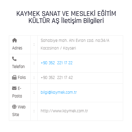
KAYMEK MOSTAR
KAYMEK SÜMER
MEVLANA MAH. 8. CAD. NO: 28 KOCAS
KAYMEK SANAT VE MESLEKİ EĞİTİM
KÜLTÜR AŞ İletişim Bilgileri
MİMARSİNAN DEMOKRASİ MAH. FATİN 
KAYMEK TOKİ
CAD. NO: 14 MELİKGAZİ / KAYSERİ
Sahabiye mah. Ahi Evran cad. no:34/A
:
Adres
Kocasinan / Kayseri
:
+90 352 221 17 22
Telefon
Faks
:
+90 352 221 17 42
E-
:
bilgi@kaymek.com.tr
Posta
Web
:
http://www.kaymek.com.tr
Site