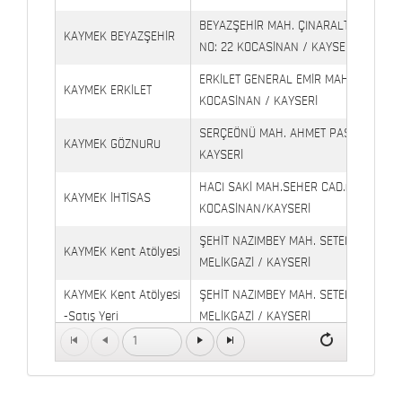
BEYAZŞEHİR MAH. ÇINARALTI İŞYERLE
KAYMEK BEYAZŞEHİR
NO: 22 KOCASİNAN / KAYSERİ
ERKİLET GENERAL EMİR MAH. YILDIRIM 
KAYMEK ERKİLET
KOCASİNAN / KAYSERİ
SERÇEÖNÜ MAH. AHMET PAŞA CAD. NO
KAYMEK GÖZNURU
KAYSERİ
HACI SAKİ MAH.SEHER CAD.(6009 CAD.
KAYMEK İHTİSAS
KOCASİNAN/KAYSERİ
ŞEHİT NAZIMBEY MAH. SETENÖNÜ CAD. 
KAYMEK Kent Atölyesi
MELİKGAZİ / KAYSERİ
KAYMEK Kent Atölyesi
ŞEHİT NAZIMBEY MAH. SETENÖNÜ CAD.
-Satış Yeri
MELİKGAZİ / KAYSERİ
1
Kaymek Köşk Sosyal
Köşk Mahallesi, Orgeneral Eşref Bitlis 
Yaşam Merkezi