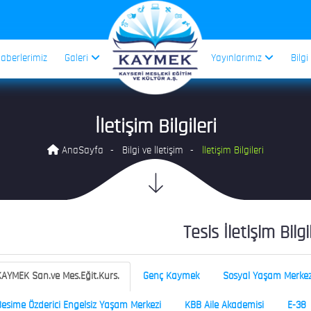
aberlerimiz
Galeri
Yayınlarımız
Bilgi
İletişim Bilgileri
AnaSayfa
Bilgi ve İletişim
İletişim Bilgileri
Tesis İletişim Bilgi
AYMEK San.ve Mes.Eğit.Kurs.
Genç Kaymek
Sosyal Yaşam Merkez
esime Özderici Engelsiz Yaşam Merkezi
KBB Aile Akademisi
E-38