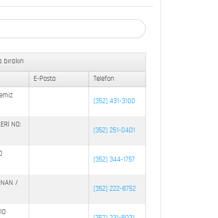
 bırakın
E-Posta
Telefon
emiz
(352) 431-3100
ERİ NO:
(352) 251-0401
0
(352) 344-1757
İNAN /
(352) 222-8752
10