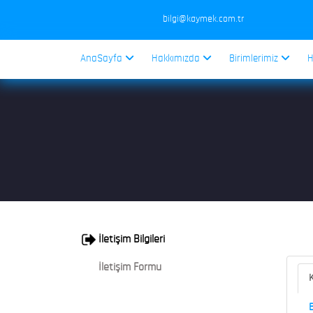
bilgi@kaymek.com.tr
AnaSayfa
Hakkımızda
Birimlerimiz
H
İletişim Bilgileri
İletişim Formu
K
B