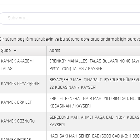
Bir sütun başlığını sürükleyin ve bu sütuna göre gruplandırmak için buraya
Şube
Adres
KAYMEK AKADEMİ
ERENKÖY MAHALLESİ TALAS BULVARI NO:48 (Ayt
TALAS
Petrol Yanı) TALAS / KAYSERİ
BEYAZŞEHİR MAH. ÇINARALTI İŞYERLERİ KÜMEEVL
KAYMEK BEYAZŞEHİR
22 KOCASİNAN / KAYSERİ
ERKİLET GENERAL EMİR MAH. YILDIRIM CAD. NO: 1
KAYMEK ERKİLET
KOCASİNAN / KAYSERİ
SERÇEÖNÜ MAH. AHMET PAŞA CAD. NO: 4 KOCAS
KAYMEK GÖZNURU
KAYSERİ
HACI SAKİ MAH.SEHER CAD.(6009 CAD.)NO:11 380