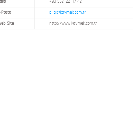
aks
:
+90 352 221 17 42
-Posta
:
bilgi@kaymek.com.tr
eb Site
:
http://www.kaymek.com.tr