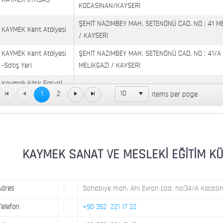
KAYMEK İHTİSAS
KOCASİNAN/KAYSERİ
ŞEHİT NAZIMBEY MAH. SETENÖNÜ CAD. NO : 41 M
KAYMEK Kent Atölyesi
/ KAYSERİ
KAYMEK Kent Atölyesi
ŞEHİT NAZIMBEY MAH. SETENÖNÜ CAD. NO : 41/A
-Satış Yeri
MELİKGAZİ / KAYSERİ
Kaymek Köşk Sosyal
Köşk Mahallesi, Orgeneral Eşref Bitlis Bulvarı, No
10
1
2
items per page
Yaşam Merkezi
KAYMEK MOSTAR
KAYMEK SÜMER
MEVLANA MAH. 8. CAD. NO: 28 KOCASİNAN / KAY
MİMARSİNAN DEMOKRASİ MAH. FATİN RÜŞTÜ ZOR
KAYMEK SANAT VE MESLEKİ EĞİTİM KÜLTÜ
KAYMEK TOKİ
NO: 14 MELİKGAZİ / KAYSERİ
Adres
:
Sahabiye mah. Ahi Evran cad. no:34/A Kocasin
Telefon
:
+90 352 221 17 22