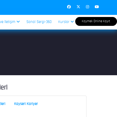
Kaymek Online Kayıt
 ve İletişim
Sanal Sergi-360
Kurslar
leri
leri
Kayseri Kariyer