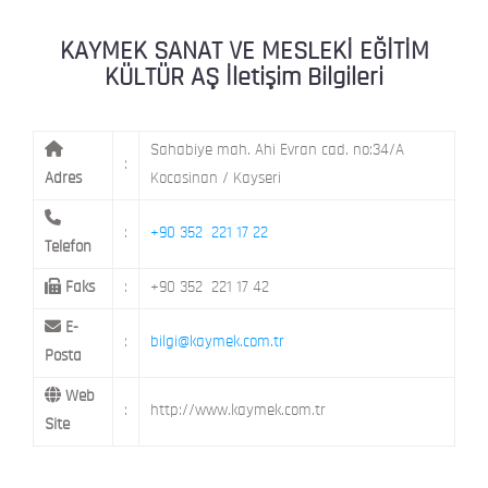
KAYMEK MOSTAR
KAYMEK SÜMER
MEVLANA MAH. 8. CAD. NO: 28 KOCAS
KAYMEK SANAT VE MESLEKİ EĞİTİM
KÜLTÜR AŞ İletişim Bilgileri
Sahabiye mah. Ahi Evran cad. no:34/A
:
Adres
Kocasinan / Kayseri
:
+90 352 221 17 22
Telefon
Faks
:
+90 352 221 17 42
E-
:
bilgi@kaymek.com.tr
Posta
Web
:
http://www.kaymek.com.tr
Site