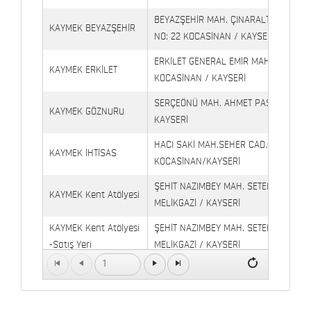
BEYAZŞEHİR MAH. ÇINARALTI İŞYERLE
KAYMEK BEYAZŞEHİR
NO: 22 KOCASİNAN / KAYSERİ
ERKİLET GENERAL EMİR MAH. YILDIRIM 
KAYMEK ERKİLET
KOCASİNAN / KAYSERİ
SERÇEÖNÜ MAH. AHMET PAŞA CAD. NO
KAYMEK GÖZNURU
KAYSERİ
HACI SAKİ MAH.SEHER CAD.(6009 CAD.
KAYMEK İHTİSAS
KOCASİNAN/KAYSERİ
ŞEHİT NAZIMBEY MAH. SETENÖNÜ CAD. 
KAYMEK Kent Atölyesi
MELİKGAZİ / KAYSERİ
KAYMEK Kent Atölyesi
ŞEHİT NAZIMBEY MAH. SETENÖNÜ CAD.
-Satış Yeri
MELİKGAZİ / KAYSERİ
1
Kaymek Köşk Sosyal
Köşk Mahallesi, Orgeneral Eşref Bitlis 
Yaşam Merkezi