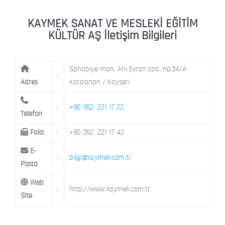
KAYMEK MOSTAR
KAYMEK SÜMER
MEVLANA MAH. 8. CAD. NO: 28 KOCAS
KAYMEK SANAT VE MESLEKİ EĞİTİM
KÜLTÜR AŞ İletişim Bilgileri
MİMARSİNAN DEMOKRASİ MAH. FATİN 
KAYMEK TOKİ
CAD. NO: 14 MELİKGAZİ / KAYSERİ
Sahabiye mah. Ahi Evran cad. no:34/A
:
Adres
Kocasinan / Kayseri
:
+90 352 221 17 22
Telefon
Faks
:
+90 352 221 17 42
E-
:
bilgi@kaymek.com.tr
Posta
Web
:
http://www.kaymek.com.tr
Site