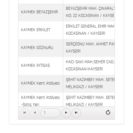
BEYAZŞEHİR MAH. ÇINARALTI İŞYERLE
KAYMEK BEYAZŞEHİR
NO: 22 KOCASİNAN / KAYSERİ
ERKİLET GENERAL EMİR MAH. YILDIRIM 
KAYMEK ERKİLET
KOCASİNAN / KAYSERİ
SERÇEÖNÜ MAH. AHMET PAŞA CAD. NO
KAYMEK GÖZNURU
KAYSERİ
HACI SAKİ MAH.SEHER CAD.(6009 CAD.
KAYMEK İHTİSAS
KOCASİNAN/KAYSERİ
ŞEHİT NAZIMBEY MAH. SETENÖNÜ CAD. 
KAYMEK Kent Atölyesi
MELİKGAZİ / KAYSERİ
KAYMEK Kent Atölyesi
ŞEHİT NAZIMBEY MAH. SETENÖNÜ CAD.
-Satış Yeri
MELİKGAZİ / KAYSERİ
1
Kaymek Köşk Sosyal
Köşk Mahallesi, Orgeneral Eşref Bitlis 
Yaşam Merkezi