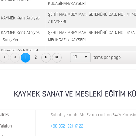
KAYMEK İHTİSAS
KOCASİNAN/KAYSERİ
ŞEHİT NAZIMBEY MAH. SETENÖNÜ CAD. NO : 41 M
KAYMEK Kent Atölyesi
/ KAYSERİ
KAYMEK Kent Atölyesi
ŞEHİT NAZIMBEY MAH. SETENÖNÜ CAD. NO : 41/A
-Satış Yeri
MELİKGAZİ / KAYSERİ
Kaymek Köşk Sosyal
Köşk Mahallesi, Orgeneral Eşref Bitlis Bulvarı, No
10
1
2
items per page
Yaşam Merkezi
KAYMEK MOSTAR
KAYMEK SÜMER
MEVLANA MAH. 8. CAD. NO: 28 KOCASİNAN / KAY
MİMARSİNAN DEMOKRASİ MAH. FATİN RÜŞTÜ ZOR
KAYMEK SANAT VE MESLEKİ EĞİTİM KÜLTÜ
KAYMEK TOKİ
NO: 14 MELİKGAZİ / KAYSERİ
Adres
:
Sahabiye mah. Ahi Evran cad. no:34/A Kocasin
Telefon
:
+90 352 221 17 22