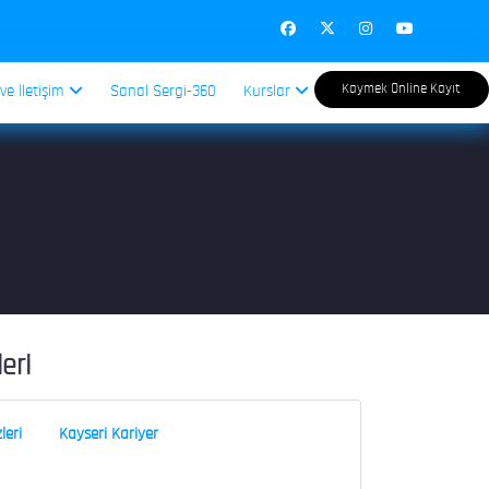
Kaymek Online Kayıt
 ve İletişim
Sanal Sergi-360
Kurslar
leri
leri
Kayseri Kariyer