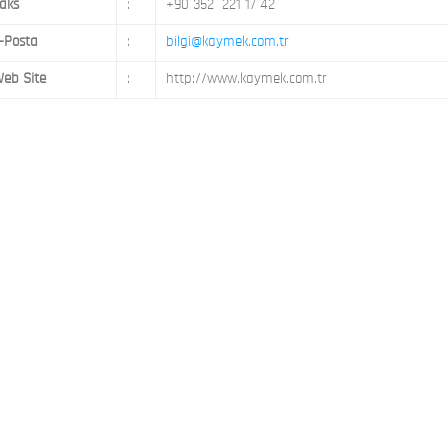
aks
:
+90 352 221 17 42
-Posta
:
bilgi@kaymek.com.tr
eb Site
:
http://www.kaymek.com.tr