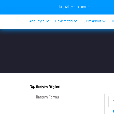
bilgi@kaymek.com.tr
AnaSayfa
Hakkımızda
Birimlerimiz
H
İletişim Bilgileri
İletişim Formu
K
B