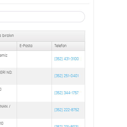
 bırakın
E-Posta
Telefon
emiz
(352) 431-3100
ERİ NO:
(352) 251-0401
0
(352) 344-1757
İNAN /
(352) 222-8752
10