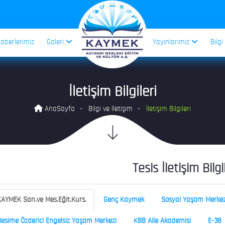
aberlerimiz
Galeri
Yayınlarımız
Bilgi
İletişim Bilgileri
AnaSayfa
Bilgi ve İletişim
İletişim Bilgileri
Tesis İletişim Bilgi
AYMEK San.ve Mes.Eğit.Kurs.
Genç Kaymek
Sosyal Yaşam Merkez
esime Özderici Engelsiz Yaşam Merkezi
KBB Aile Akademisi
E-38