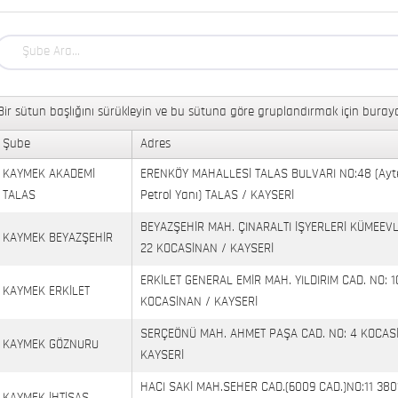
Bir sütun başlığını sürükleyin ve bu sütuna göre gruplandırmak için buraya
Şube
Adres
KAYMEK AKADEMİ
ERENKÖY MAHALLESİ TALAS BULVARI NO:48 (Ayt
TALAS
Petrol Yanı) TALAS / KAYSERİ
BEYAZŞEHİR MAH. ÇINARALTI İŞYERLERİ KÜMEEVL
KAYMEK BEYAZŞEHİR
22 KOCASİNAN / KAYSERİ
ERKİLET GENERAL EMİR MAH. YILDIRIM CAD. NO: 1
KAYMEK ERKİLET
KOCASİNAN / KAYSERİ
SERÇEÖNÜ MAH. AHMET PAŞA CAD. NO: 4 KOCAS
KAYMEK GÖZNURU
KAYSERİ
HACI SAKİ MAH.SEHER CAD.(6009 CAD.)NO:11 380