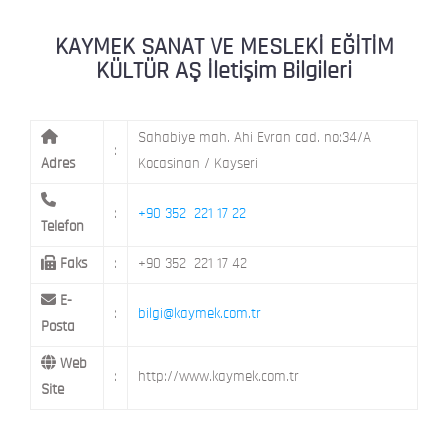
KAYMEK MOSTAR
KAYMEK SÜMER
MEVLANA MAH. 8. CAD. NO: 28 KOCAS
KAYMEK SANAT VE MESLEKİ EĞİTİM
KÜLTÜR AŞ İletişim Bilgileri
Sahabiye mah. Ahi Evran cad. no:34/A
:
Adres
Kocasinan / Kayseri
:
+90 352 221 17 22
Telefon
Faks
:
+90 352 221 17 42
E-
:
bilgi@kaymek.com.tr
Posta
Web
:
http://www.kaymek.com.tr
Site