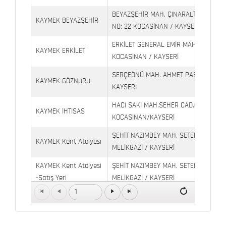
BEYAZŞEHİR MAH. ÇINARALTI İŞYERLE
KAYMEK BEYAZŞEHİR
NO: 22 KOCASİNAN / KAYSERİ
ERKİLET GENERAL EMİR MAH. YILDIRIM 
KAYMEK ERKİLET
KOCASİNAN / KAYSERİ
SERÇEÖNÜ MAH. AHMET PAŞA CAD. NO
KAYMEK GÖZNURU
KAYSERİ
HACI SAKİ MAH.SEHER CAD.(6009 CAD.
KAYMEK İHTİSAS
KOCASİNAN/KAYSERİ
ŞEHİT NAZIMBEY MAH. SETENÖNÜ CAD. 
KAYMEK Kent Atölyesi
MELİKGAZİ / KAYSERİ
KAYMEK Kent Atölyesi
ŞEHİT NAZIMBEY MAH. SETENÖNÜ CAD.
-Satış Yeri
MELİKGAZİ / KAYSERİ
1
Kaymek Köşk Sosyal
Köşk Mahallesi, Orgeneral Eşref Bitlis 
Yaşam Merkezi