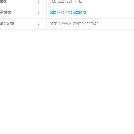
aks
:
+90 352 221 17 42
-Posta
:
bilgi@kaymek.com.tr
eb Site
:
http://www.kaymek.com.tr