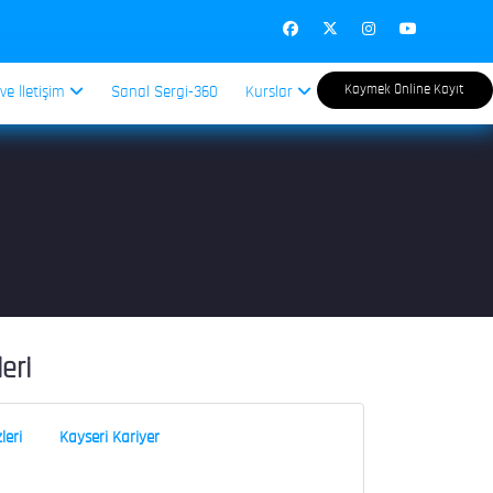
Kaymek Online Kayıt
 ve İletişim
Sanal Sergi-360
Kurslar
leri
leri
Kayseri Kariyer