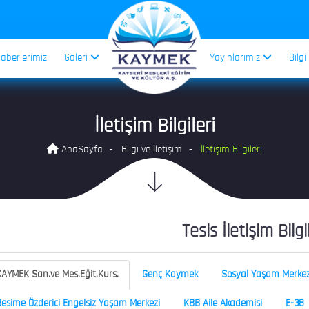
aberlerimiz
Galeri
Yayınlarımız
Bilgi
İletişim Bilgileri
AnaSayfa
Bilgi ve İletişim
İletişim Bilgileri
Tesis İletişim Bilgi
AYMEK San.ve Mes.Eğit.Kurs.
Genç Kaymek
Sosyal Yaşam Merkez
esime Özderici Engelsiz Yaşam Merkezi
KBB Aile Akademisi
E-38