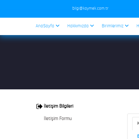
bilgi@kaymek.com.tr
AnaSayfa
Hakkımızda
Birimlerimiz
H
İletişim Bilgileri
İletişim Formu
K
B