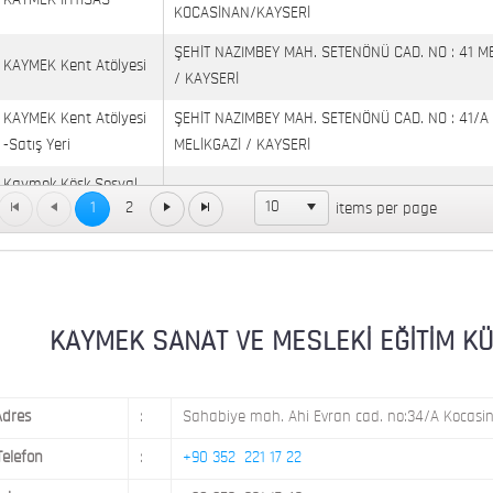
KAYMEK İHTİSAS
KOCASİNAN/KAYSERİ
ŞEHİT NAZIMBEY MAH. SETENÖNÜ CAD. NO : 41 M
KAYMEK Kent Atölyesi
/ KAYSERİ
KAYMEK Kent Atölyesi
ŞEHİT NAZIMBEY MAH. SETENÖNÜ CAD. NO : 41/A
-Satış Yeri
MELİKGAZİ / KAYSERİ
Kaymek Köşk Sosyal
Köşk Mahallesi, Orgeneral Eşref Bitlis Bulvarı, No
10
1
2
items per page
Yaşam Merkezi
KAYMEK MOSTAR
KAYMEK SÜMER
MEVLANA MAH. 8. CAD. NO: 28 KOCASİNAN / KAY
MİMARSİNAN DEMOKRASİ MAH. FATİN RÜŞTÜ ZOR
KAYMEK SANAT VE MESLEKİ EĞİTİM KÜLTÜ
KAYMEK TOKİ
NO: 14 MELİKGAZİ / KAYSERİ
Adres
:
Sahabiye mah. Ahi Evran cad. no:34/A Kocasin
Telefon
:
+90 352 221 17 22