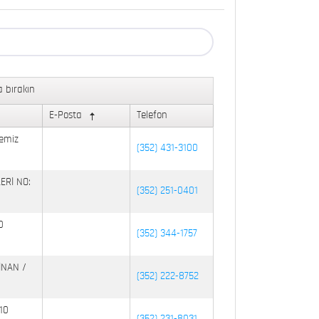
 bırakın
E-Posta
Telefon
emiz
(352) 431-3100
ERİ NO:
(352) 251-0401
0
(352) 344-1757
İNAN /
(352) 222-8752
10