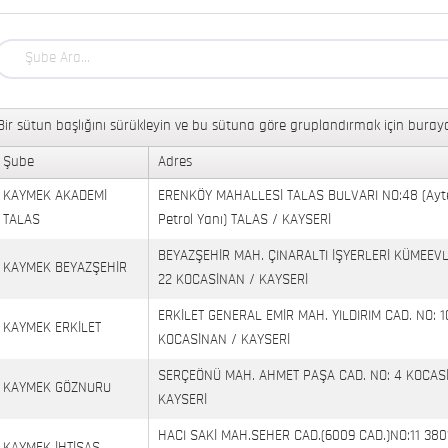
Bir sütun başlığını sürükleyin ve bu sütuna göre gruplandırmak için buraya
Şube
Adres
KAYMEK AKADEMİ
ERENKÖY MAHALLESİ TALAS BULVARI NO:48 (Ayt
TALAS
Petrol Yanı) TALAS / KAYSERİ
BEYAZŞEHİR MAH. ÇINARALTI İŞYERLERİ KÜMEEVL
KAYMEK BEYAZŞEHİR
22 KOCASİNAN / KAYSERİ
ERKİLET GENERAL EMİR MAH. YILDIRIM CAD. NO: 1
KAYMEK ERKİLET
KOCASİNAN / KAYSERİ
SERÇEÖNÜ MAH. AHMET PAŞA CAD. NO: 4 KOCAS
KAYMEK GÖZNURU
KAYSERİ
HACI SAKİ MAH.SEHER CAD.(6009 CAD.)NO:11 380