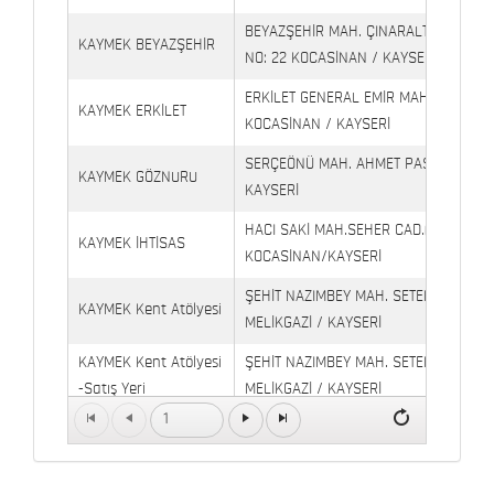
BEYAZŞEHİR MAH. ÇINARALTI İŞYERLE
KAYMEK BEYAZŞEHİR
NO: 22 KOCASİNAN / KAYSERİ
ERKİLET GENERAL EMİR MAH. YILDIRIM 
KAYMEK ERKİLET
KOCASİNAN / KAYSERİ
SERÇEÖNÜ MAH. AHMET PAŞA CAD. NO
KAYMEK GÖZNURU
KAYSERİ
HACI SAKİ MAH.SEHER CAD.(6009 CAD.
KAYMEK İHTİSAS
KOCASİNAN/KAYSERİ
ŞEHİT NAZIMBEY MAH. SETENÖNÜ CAD. 
KAYMEK Kent Atölyesi
MELİKGAZİ / KAYSERİ
KAYMEK Kent Atölyesi
ŞEHİT NAZIMBEY MAH. SETENÖNÜ CAD.
-Satış Yeri
MELİKGAZİ / KAYSERİ
1
Kaymek Köşk Sosyal
Köşk Mahallesi, Orgeneral Eşref Bitlis 
Yaşam Merkezi