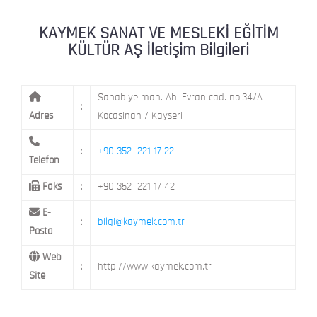
KAYMEK MOSTAR
KAYMEK SÜMER
MEVLANA MAH. 8. CAD. NO: 28 KOCAS
KAYMEK SANAT VE MESLEKİ EĞİTİM
KÜLTÜR AŞ İletişim Bilgileri
MİMARSİNAN DEMOKRASİ MAH. FATİN 
KAYMEK TOKİ
CAD. NO: 14 MELİKGAZİ / KAYSERİ
Sahabiye mah. Ahi Evran cad. no:34/A
:
Adres
Kocasinan / Kayseri
:
+90 352 221 17 22
Telefon
Faks
:
+90 352 221 17 42
E-
:
bilgi@kaymek.com.tr
Posta
Web
:
http://www.kaymek.com.tr
Site