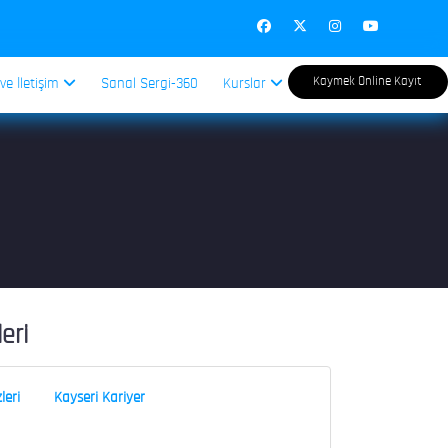
Kaymek Online Kayıt
 ve İletişim
Sanal Sergi-360
Kurslar
leri
leri
Kayseri Kariyer