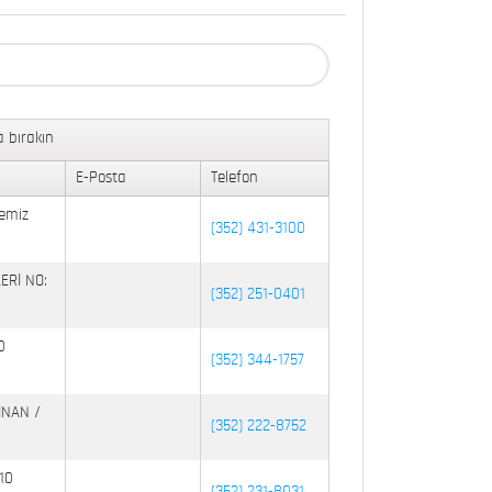
 bırakın
E-Posta
Telefon
emiz
(352) 431-3100
ERİ NO:
(352) 251-0401
0
(352) 344-1757
İNAN /
(352) 222-8752
10