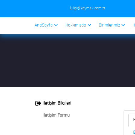
bilgi@kaymek.com.tr
AnaSayfa
Hakkımızda
Birimlerimiz
H
İletişim Bilgileri
İletişim Formu
K
B