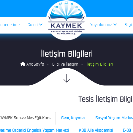
aberlerimiz
Galeri
Yayınlarımız
Bilgi
İletişim Bilgileri
AnaSayfa
Bilgi ve İletişim
İletişim Bilgileri
Tesis İletişim Bilgi
AYMEK San.ve Mes.Eğit.Kurs.
Genç Kaymek
Sosyal Yaşam Merkez
esime Özderici Engelsiz Yaşam Merkezi
KBB Aile Akademisi
E-38