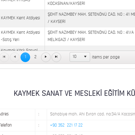
KAYMEK İHTİSAS
KOCASİNAN/KAYSERİ
ŞEHİT NAZIMBEY MAH. SETENÖNÜ CAD. NO : 41 M
KAYMEK Kent Atölyesi
/ KAYSERİ
KAYMEK Kent Atölyesi
ŞEHİT NAZIMBEY MAH. SETENÖNÜ CAD. NO : 41/A
-Satış Yeri
MELİKGAZİ / KAYSERİ
Kaymek Köşk Sosyal
Köşk Mahallesi, Orgeneral Eşref Bitlis Bulvarı, No
10
1
2
items per page
Yaşam Merkezi
KAYMEK MOSTAR
KAYMEK SÜMER
MEVLANA MAH. 8. CAD. NO: 28 KOCASİNAN / KAY
MİMARSİNAN DEMOKRASİ MAH. FATİN RÜŞTÜ ZOR
KAYMEK SANAT VE MESLEKİ EĞİTİM KÜLTÜ
KAYMEK TOKİ
NO: 14 MELİKGAZİ / KAYSERİ
Adres
:
Sahabiye mah. Ahi Evran cad. no:34/A Kocasin
Telefon
:
+90 352 221 17 22