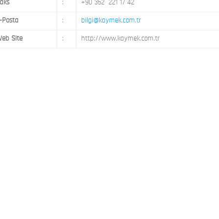
aks
:
+90 352 221 17 42
-Posta
:
bilgi@kaymek.com.tr
eb Site
:
http://www.kaymek.com.tr