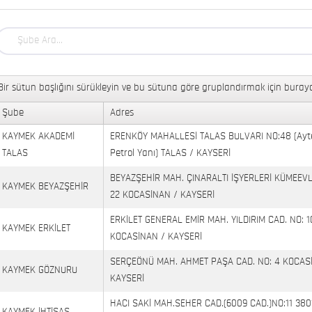
Bir sütun başlığını sürükleyin ve bu sütuna göre gruplandırmak için buraya
Şube
Adres
KAYMEK AKADEMİ
ERENKÖY MAHALLESİ TALAS BULVARI NO:48 (Ayt
TALAS
Petrol Yanı) TALAS / KAYSERİ
BEYAZŞEHİR MAH. ÇINARALTI İŞYERLERİ KÜMEEVL
KAYMEK BEYAZŞEHİR
22 KOCASİNAN / KAYSERİ
ERKİLET GENERAL EMİR MAH. YILDIRIM CAD. NO: 1
KAYMEK ERKİLET
KOCASİNAN / KAYSERİ
SERÇEÖNÜ MAH. AHMET PAŞA CAD. NO: 4 KOCAS
KAYMEK GÖZNURU
KAYSERİ
HACI SAKİ MAH.SEHER CAD.(6009 CAD.)NO:11 380