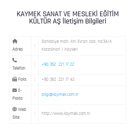
KAYMEK MOSTAR
KAYMEK SÜMER
MEVLANA MAH. 8. CAD. NO: 28 KOCAS
KAYMEK SANAT VE MESLEKİ EĞİTİM
KÜLTÜR AŞ İletişim Bilgileri
MİMARSİNAN DEMOKRASİ MAH. FATİN 
KAYMEK TOKİ
CAD. NO: 14 MELİKGAZİ / KAYSERİ
Sahabiye mah. Ahi Evran cad. no:34/A
:
Adres
Kocasinan / Kayseri
:
+90 352 221 17 22
Telefon
Faks
:
+90 352 221 17 42
E-
:
bilgi@kaymek.com.tr
Posta
Web
:
http://www.kaymek.com.tr
Site