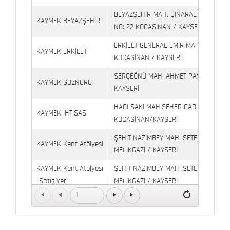
BEYAZŞEHİR MAH. ÇINARALTI İŞYERLE
KAYMEK BEYAZŞEHİR
NO: 22 KOCASİNAN / KAYSERİ
ERKİLET GENERAL EMİR MAH. YILDIRIM 
KAYMEK ERKİLET
KOCASİNAN / KAYSERİ
SERÇEÖNÜ MAH. AHMET PAŞA CAD. NO
KAYMEK GÖZNURU
KAYSERİ
HACI SAKİ MAH.SEHER CAD.(6009 CAD.
KAYMEK İHTİSAS
KOCASİNAN/KAYSERİ
ŞEHİT NAZIMBEY MAH. SETENÖNÜ CAD. 
KAYMEK Kent Atölyesi
MELİKGAZİ / KAYSERİ
KAYMEK Kent Atölyesi
ŞEHİT NAZIMBEY MAH. SETENÖNÜ CAD.
-Satış Yeri
MELİKGAZİ / KAYSERİ
1
Kaymek Köşk Sosyal
Köşk Mahallesi, Orgeneral Eşref Bitlis 
Yaşam Merkezi