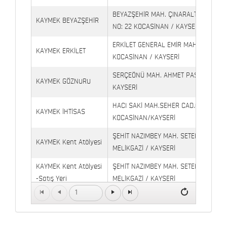
BEYAZŞEHİR MAH. ÇINARALTI İŞYERLE
KAYMEK BEYAZŞEHİR
NO: 22 KOCASİNAN / KAYSERİ
ERKİLET GENERAL EMİR MAH. YILDIRIM 
KAYMEK ERKİLET
KOCASİNAN / KAYSERİ
SERÇEÖNÜ MAH. AHMET PAŞA CAD. NO
KAYMEK GÖZNURU
KAYSERİ
HACI SAKİ MAH.SEHER CAD.(6009 CAD.
KAYMEK İHTİSAS
KOCASİNAN/KAYSERİ
ŞEHİT NAZIMBEY MAH. SETENÖNÜ CAD. 
KAYMEK Kent Atölyesi
MELİKGAZİ / KAYSERİ
KAYMEK Kent Atölyesi
ŞEHİT NAZIMBEY MAH. SETENÖNÜ CAD.
-Satış Yeri
MELİKGAZİ / KAYSERİ
1
Kaymek Köşk Sosyal
Köşk Mahallesi, Orgeneral Eşref Bitlis 
Yaşam Merkezi