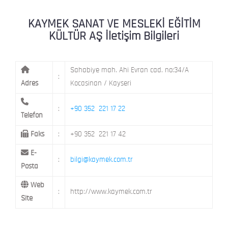
KAYMEK MOSTAR
KAYMEK SÜMER
MEVLANA MAH. 8. CAD. NO: 28 KOCAS
KAYMEK SANAT VE MESLEKİ EĞİTİM
KÜLTÜR AŞ İletişim Bilgileri
MİMARSİNAN DEMOKRASİ MAH. FATİN 
KAYMEK TOKİ
CAD. NO: 14 MELİKGAZİ / KAYSERİ
Sahabiye mah. Ahi Evran cad. no:34/A
:
Adres
Kocasinan / Kayseri
:
+90 352 221 17 22
Telefon
Faks
:
+90 352 221 17 42
E-
:
bilgi@kaymek.com.tr
Posta
Web
:
http://www.kaymek.com.tr
Site