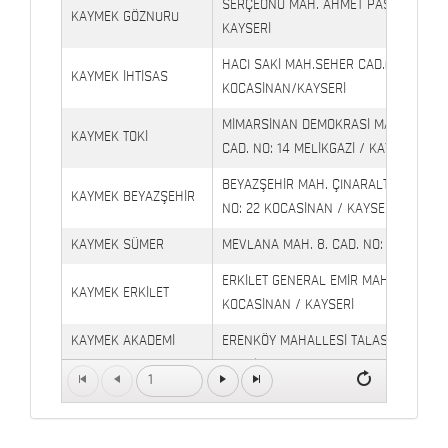
SERÇEÖNÜ MAH. AHMET PAŞA CAD. NO
KAYMEK GÖZNURU
KAYSERİ
HACI SAKİ MAH.SEHER CAD.(6009 CAD.
KAYMEK İHTİSAS
KOCASİNAN/KAYSERİ
MİMARSİNAN DEMOKRASİ MAH. FATİN 
KAYMEK TOKİ
CAD. NO: 14 MELİKGAZİ / KAYSERİ
BEYAZŞEHİR MAH. ÇINARALTI İŞYERLE
KAYMEK BEYAZŞEHİR
NO: 22 KOCASİNAN / KAYSERİ
KAYMEK SÜMER
MEVLANA MAH. 8. CAD. NO: 28 KOCAS
ERKİLET GENERAL EMİR MAH. YILDIRIM 
KAYMEK ERKİLET
KOCASİNAN / KAYSERİ
KAYMEK AKADEMİ
ERENKÖY MAHALLESİ TALAS BULVARI 
TALAS
Petrol Yanı) TALAS / KAYSERİ
1
Kaymek Köşk Sosyal
Köşk Mahallesi, Orgeneral Eşref Bitlis 
Yaşam Merkezi