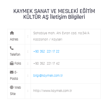
ŞEHİT NAZIMBEY MAH. SETENÖNÜ CAD. 
KAYMEK Kent Atölyesi
MELİKGAZİ / KAYSERİ
KAYMEK SANAT VE MESLEKİ EĞİTİM
KÜLTÜR AŞ İletişim Bilgileri
Sahabiye mah. Ahi Evran cad. no:34/A
:
Adres
Kocasinan / Kayseri
:
+90 352 221 17 22
Telefon
Faks
:
+90 352 221 17 42
E-
:
bilgi@kaymek.com.tr
Posta
Web
:
http://www.kaymek.com.tr
Site