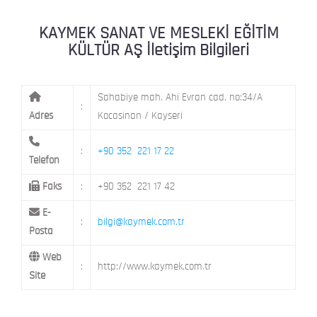
KAYMEK MOSTAR
KAYMEK SÜMER
MEVLANA MAH. 8. CAD. NO: 28 KOCAS
KAYMEK SANAT VE MESLEKİ EĞİTİM
KÜLTÜR AŞ İletişim Bilgileri
MİMARSİNAN DEMOKRASİ MAH. FATİN 
KAYMEK TOKİ
CAD. NO: 14 MELİKGAZİ / KAYSERİ
Sahabiye mah. Ahi Evran cad. no:34/A
:
Adres
Kocasinan / Kayseri
:
+90 352 221 17 22
Telefon
Faks
:
+90 352 221 17 42
E-
:
bilgi@kaymek.com.tr
Posta
Web
:
http://www.kaymek.com.tr
Site