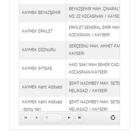
BEYAZŞEHİR MAH. ÇINARALTI İŞYERLE
KAYMEK BEYAZŞEHİR
NO: 22 KOCASİNAN / KAYSERİ
ERKİLET GENERAL EMİR MAH. YILDIRIM 
KAYMEK ERKİLET
KOCASİNAN / KAYSERİ
SERÇEÖNÜ MAH. AHMET PAŞA CAD. NO
KAYMEK GÖZNURU
KAYSERİ
HACI SAKİ MAH.SEHER CAD.(6009 CAD.
KAYMEK İHTİSAS
KOCASİNAN/KAYSERİ
ŞEHİT NAZIMBEY MAH. SETENÖNÜ CAD. 
KAYMEK Kent Atölyesi
MELİKGAZİ / KAYSERİ
KAYMEK Kent Atölyesi
ŞEHİT NAZIMBEY MAH. SETENÖNÜ CAD.
-Satış Yeri
MELİKGAZİ / KAYSERİ
1
Kaymek Köşk Sosyal
Köşk Mahallesi, Orgeneral Eşref Bitlis 
Yaşam Merkezi