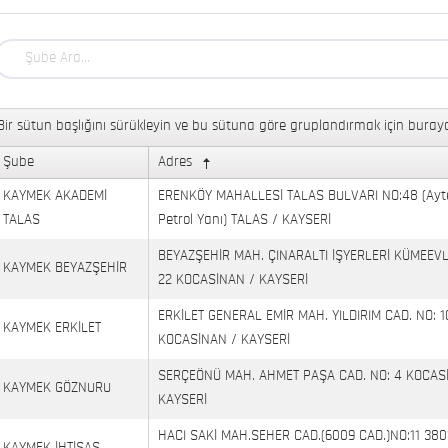
Bir sütun başlığını sürükleyin ve bu sütuna göre gruplandırmak için buraya
Şube
Adres
KAYMEK AKADEMİ
ERENKÖY MAHALLESİ TALAS BULVARI NO:48 (Ayt
TALAS
Petrol Yanı) TALAS / KAYSERİ
BEYAZŞEHİR MAH. ÇINARALTI İŞYERLERİ KÜMEEVL
KAYMEK BEYAZŞEHİR
22 KOCASİNAN / KAYSERİ
ERKİLET GENERAL EMİR MAH. YILDIRIM CAD. NO: 1
KAYMEK ERKİLET
KOCASİNAN / KAYSERİ
SERÇEÖNÜ MAH. AHMET PAŞA CAD. NO: 4 KOCAS
KAYMEK GÖZNURU
KAYSERİ
HACI SAKİ MAH.SEHER CAD.(6009 CAD.)NO:11 380