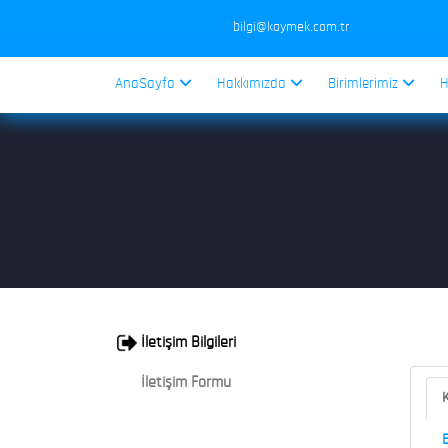
bilgi@kaymek.com.tr
AnaSayfa
Hakkımızda
Birimlerimiz
H
İletişim Bilgileri
İletişim Formu
K
B