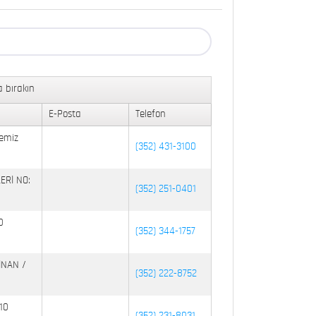
 bırakın
E-Posta
Telefon
emiz
(352) 431-3100
ERİ NO:
(352) 251-0401
0
(352) 344-1757
İNAN /
(352) 222-8752
10