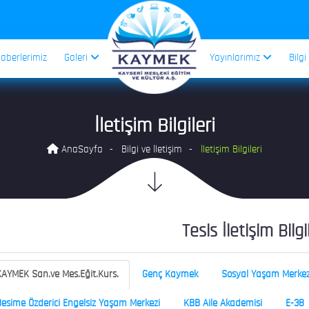
aberlerimiz
Galeri
Yayınlarımız
Bilgi
İletişim Bilgileri
AnaSayfa
Bilgi ve İletişim
İletişim Bilgileri
Tesis İletişim Bilgi
AYMEK San.ve Mes.Eğit.Kurs.
Genç Kaymek
Sosyal Yaşam Merkez
esime Özderici Engelsiz Yaşam Merkezi
KBB Aile Akademisi
E-38