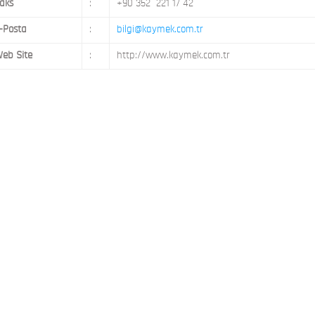
aks
:
+90 352 221 17 42
-Posta
:
bilgi@kaymek.com.tr
eb Site
:
http://www.kaymek.com.tr