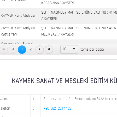
KAYMEK İHTİSAS
KOCASİNAN/KAYSERİ
ŞEHİT NAZIMBEY MAH. SETENÖNÜ CAD. NO : 41 M
KAYMEK Kent Atölyesi
/ KAYSERİ
KAYMEK Kent Atölyesi
ŞEHİT NAZIMBEY MAH. SETENÖNÜ CAD. NO : 41/A
-Satış Yeri
MELİKGAZİ / KAYSERİ
Kaymek Köşk Sosyal
Köşk Mahallesi, Orgeneral Eşref Bitlis Bulvarı, No
10
1
2
items per page
Yaşam Merkezi
KAYMEK MOSTAR
KAYMEK SÜMER
MEVLANA MAH. 8. CAD. NO: 28 KOCASİNAN / KAY
MİMARSİNAN DEMOKRASİ MAH. FATİN RÜŞTÜ ZOR
KAYMEK SANAT VE MESLEKİ EĞİTİM KÜLTÜ
KAYMEK TOKİ
NO: 14 MELİKGAZİ / KAYSERİ
Adres
:
Sahabiye mah. Ahi Evran cad. no:34/A Kocasin
Telefon
:
+90 352 221 17 22