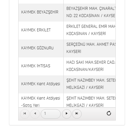
BEYAZŞEHİR MAH. ÇINARALTI İŞYERLE
KAYMEK BEYAZŞEHİR
NO: 22 KOCASİNAN / KAYSERİ
ERKİLET GENERAL EMİR MAH. YILDIRIM 
KAYMEK ERKİLET
KOCASİNAN / KAYSERİ
SERÇEÖNÜ MAH. AHMET PAŞA CAD. NO
KAYMEK GÖZNURU
KAYSERİ
HACI SAKİ MAH.SEHER CAD.(6009 CAD.
KAYMEK İHTİSAS
KOCASİNAN/KAYSERİ
ŞEHİT NAZIMBEY MAH. SETENÖNÜ CAD. 
KAYMEK Kent Atölyesi
MELİKGAZİ / KAYSERİ
KAYMEK Kent Atölyesi
ŞEHİT NAZIMBEY MAH. SETENÖNÜ CAD.
-Satış Yeri
MELİKGAZİ / KAYSERİ
1
Kaymek Köşk Sosyal
Köşk Mahallesi, Orgeneral Eşref Bitlis 
Yaşam Merkezi