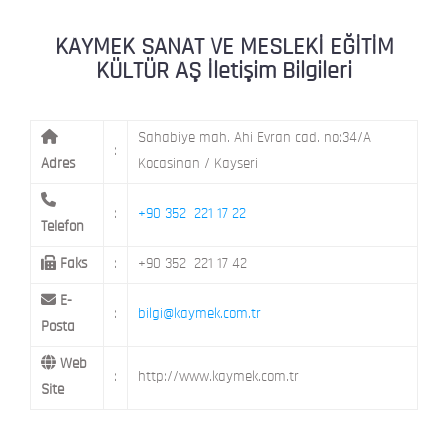
KAYMEK MOSTAR
KAYMEK SÜMER
MEVLANA MAH. 8. CAD. NO: 28 KOCAS
KAYMEK SANAT VE MESLEKİ EĞİTİM
KÜLTÜR AŞ İletişim Bilgileri
Sahabiye mah. Ahi Evran cad. no:34/A
:
Adres
Kocasinan / Kayseri
:
+90 352 221 17 22
Telefon
Faks
:
+90 352 221 17 42
E-
:
bilgi@kaymek.com.tr
Posta
Web
:
http://www.kaymek.com.tr
Site