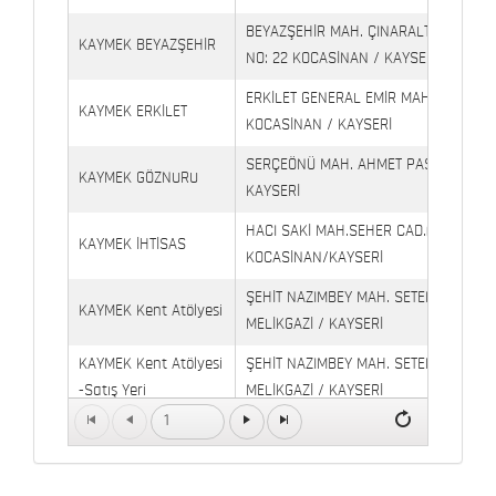
BEYAZŞEHİR MAH. ÇINARALTI İŞYERLE
KAYMEK BEYAZŞEHİR
NO: 22 KOCASİNAN / KAYSERİ
ERKİLET GENERAL EMİR MAH. YILDIRIM 
KAYMEK ERKİLET
KOCASİNAN / KAYSERİ
SERÇEÖNÜ MAH. AHMET PAŞA CAD. NO
KAYMEK GÖZNURU
KAYSERİ
HACI SAKİ MAH.SEHER CAD.(6009 CAD.
KAYMEK İHTİSAS
KOCASİNAN/KAYSERİ
ŞEHİT NAZIMBEY MAH. SETENÖNÜ CAD. 
KAYMEK Kent Atölyesi
MELİKGAZİ / KAYSERİ
KAYMEK Kent Atölyesi
ŞEHİT NAZIMBEY MAH. SETENÖNÜ CAD.
-Satış Yeri
MELİKGAZİ / KAYSERİ
1
Kaymek Köşk Sosyal
Köşk Mahallesi, Orgeneral Eşref Bitlis 
Yaşam Merkezi