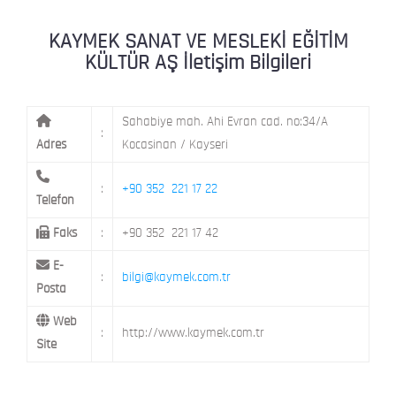
KAYMEK MOSTAR
KAYMEK SÜMER
MEVLANA MAH. 8. CAD. NO: 28 KOCAS
KAYMEK SANAT VE MESLEKİ EĞİTİM
KÜLTÜR AŞ İletişim Bilgileri
MİMARSİNAN DEMOKRASİ MAH. FATİN 
KAYMEK TOKİ
CAD. NO: 14 MELİKGAZİ / KAYSERİ
Sahabiye mah. Ahi Evran cad. no:34/A
:
Adres
Kocasinan / Kayseri
:
+90 352 221 17 22
Telefon
Faks
:
+90 352 221 17 42
E-
:
bilgi@kaymek.com.tr
Posta
Web
:
http://www.kaymek.com.tr
Site