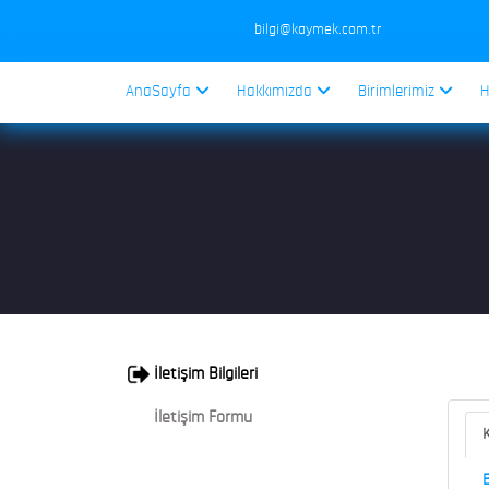
bilgi@kaymek.com.tr
AnaSayfa
Hakkımızda
Birimlerimiz
H
İletişim Bilgileri
İletişim Formu
K
B