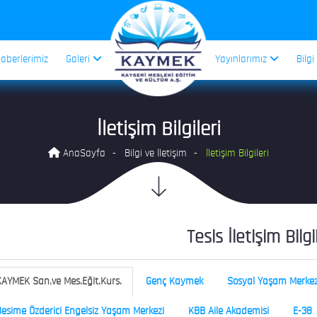
aberlerimiz
Galeri
Yayınlarımız
Bilgi
İletişim Bilgileri
AnaSayfa
Bilgi ve İletişim
İletişim Bilgileri
Tesis İletişim Bilgi
AYMEK San.ve Mes.Eğit.Kurs.
Genç Kaymek
Sosyal Yaşam Merkez
esime Özderici Engelsiz Yaşam Merkezi
KBB Aile Akademisi
E-38