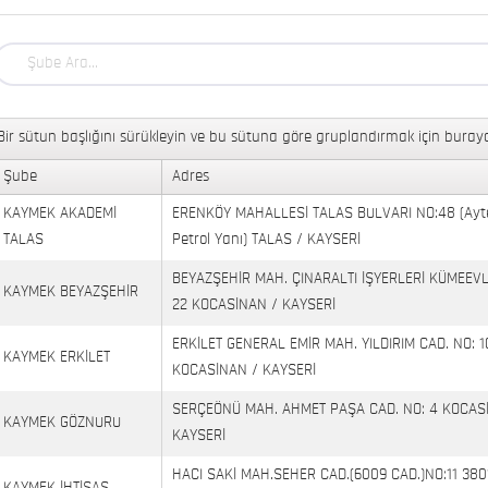
Bir sütun başlığını sürükleyin ve bu sütuna göre gruplandırmak için buraya
Şube
Adres
KAYMEK AKADEMİ
ERENKÖY MAHALLESİ TALAS BULVARI NO:48 (Ayt
TALAS
Petrol Yanı) TALAS / KAYSERİ
BEYAZŞEHİR MAH. ÇINARALTI İŞYERLERİ KÜMEEVL
KAYMEK BEYAZŞEHİR
22 KOCASİNAN / KAYSERİ
ERKİLET GENERAL EMİR MAH. YILDIRIM CAD. NO: 1
KAYMEK ERKİLET
KOCASİNAN / KAYSERİ
SERÇEÖNÜ MAH. AHMET PAŞA CAD. NO: 4 KOCAS
KAYMEK GÖZNURU
KAYSERİ
HACI SAKİ MAH.SEHER CAD.(6009 CAD.)NO:11 380