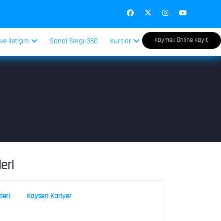
Kaymek Online Kayıt
 ve İletişim
Sanal Sergi-360
Kurslar
leri
leri
Kayseri Kariyer