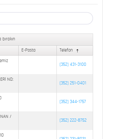
 bırakın
E-Posta
Telefon
emiz
(352) 431-3100
ERİ NO:
(352) 251-0401
0
(352) 344-1757
İNAN /
(352) 222-8752
10