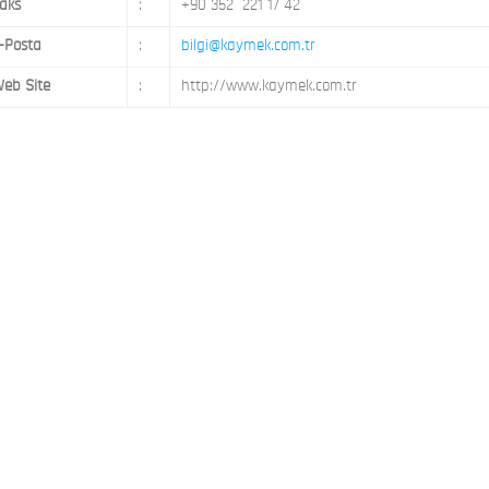
aks
:
+90 352 221 17 42
-Posta
:
bilgi@kaymek.com.tr
eb Site
:
http://www.kaymek.com.tr