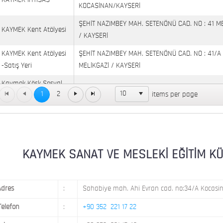
KAYMEK İHTİSAS
KOCASİNAN/KAYSERİ
ŞEHİT NAZIMBEY MAH. SETENÖNÜ CAD. NO : 41 M
KAYMEK Kent Atölyesi
/ KAYSERİ
KAYMEK Kent Atölyesi
ŞEHİT NAZIMBEY MAH. SETENÖNÜ CAD. NO : 41/A
-Satış Yeri
MELİKGAZİ / KAYSERİ
Kaymek Köşk Sosyal
Köşk Mahallesi, Orgeneral Eşref Bitlis Bulvarı, No
10
1
2
items per page
Yaşam Merkezi
KAYMEK MOSTAR
KAYMEK SÜMER
MEVLANA MAH. 8. CAD. NO: 28 KOCASİNAN / KAY
MİMARSİNAN DEMOKRASİ MAH. FATİN RÜŞTÜ ZOR
KAYMEK SANAT VE MESLEKİ EĞİTİM KÜLTÜ
KAYMEK TOKİ
NO: 14 MELİKGAZİ / KAYSERİ
Adres
:
Sahabiye mah. Ahi Evran cad. no:34/A Kocasin
Telefon
:
+90 352 221 17 22