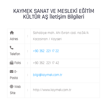
KAYMEK MOSTAR
KAYMEK SÜMER
MEVLANA MAH. 8. CAD. NO: 28 KOCAS
KAYMEK SANAT VE MESLEKİ EĞİTİM
KÜLTÜR AŞ İletişim Bilgileri
Sahabiye mah. Ahi Evran cad. no:34/A
:
Adres
Kocasinan / Kayseri
:
+90 352 221 17 22
Telefon
Faks
:
+90 352 221 17 42
E-
:
bilgi@kaymek.com.tr
Posta
Web
:
http://www.kaymek.com.tr
Site