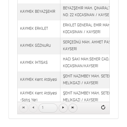
BEYAZŞEHİR MAH. ÇINARALTI İŞYERLE
KAYMEK BEYAZŞEHİR
NO: 22 KOCASİNAN / KAYSERİ
ERKİLET GENERAL EMİR MAH. YILDIRIM 
KAYMEK ERKİLET
KOCASİNAN / KAYSERİ
SERÇEÖNÜ MAH. AHMET PAŞA CAD. NO
KAYMEK GÖZNURU
KAYSERİ
HACI SAKİ MAH.SEHER CAD.(6009 CAD.
KAYMEK İHTİSAS
KOCASİNAN/KAYSERİ
ŞEHİT NAZIMBEY MAH. SETENÖNÜ CAD. 
KAYMEK Kent Atölyesi
MELİKGAZİ / KAYSERİ
KAYMEK Kent Atölyesi
ŞEHİT NAZIMBEY MAH. SETENÖNÜ CAD.
-Satış Yeri
MELİKGAZİ / KAYSERİ
1
Kaymek Köşk Sosyal
Köşk Mahallesi, Orgeneral Eşref Bitlis 
Yaşam Merkezi